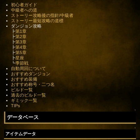
初心者ガイド
中級者への道
ストーリー攻略後の指針/中級者
ストーリー最短攻略の道標
ダンジョン攻略
┣
第1章
┣
第2章
┣
第3章
┣
第4章
┣
第5章
┣
星座
┗
季節戦
自動周回について
おすすめダンジョン
おすすめ装備
おすすめ称号・二つ名
ビルド一覧
過去のビルド一覧
ギミック一覧
TIPs
↑
データベース
↑
アイテムデータ