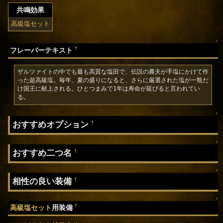
共鳴効果
高級塩セット
↑
†
フレーバーテキスト
ザルツァイトの中でも最も高質な塩田で、伝説の農夫が手塩にかけて作
った超高級塩。毎年、夏の盛りになると、さらに厳選された塩が一瓶だ
け国王に献上される。ひとつまみで1年は寿命が延びると言われてい
る。
↑
おすすめオプション
†
↑
おすすめ二つ名
†
↑
相性の良い装備
†
↑
†
高級塩セット
用装備