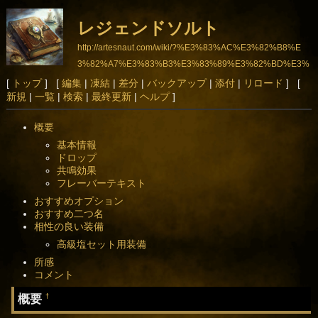
レジェンドソルト
http://artesnaut.com/wiki/?%E3%83%AC%E3%82%B8%E
3%82%A7%E3%83%B3%E3%83%89%E3%82%BD%E3%
83%AB%E3%83%88
[
トップ
] [
編集
|
凍結
|
差分
|
バックアップ
|
添付
|
リロード
] [
新規
|
一覧
|
検索
|
最終更新
|
ヘルプ
]
概要
基本情報
ドロップ
共鳴効果
フレーバーテキスト
おすすめオプション
おすすめ二つ名
相性の良い装備
高級塩セット用装備
所感
コメント
概要
†