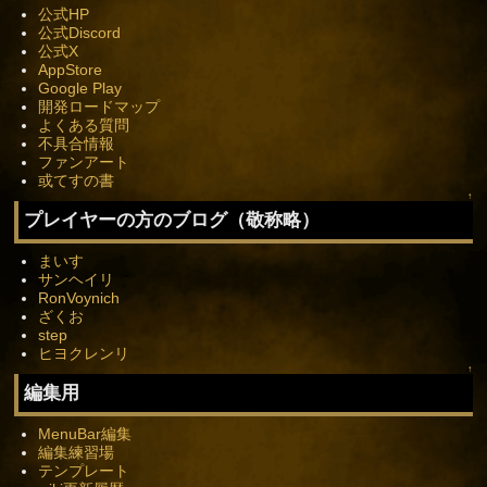
公式HP
公式Discord
公式X
AppStore
Google Play
開発ロードマップ
よくある質問
不具合情報
ファンアート
或てすの書
↑
プレイヤーの方のブログ（敬称略）
まいす
サンヘイリ
RonVoynich
ざくお
step
ヒヨクレンリ
↑
編集用
MenuBar編集
編集練習場
テンプレート