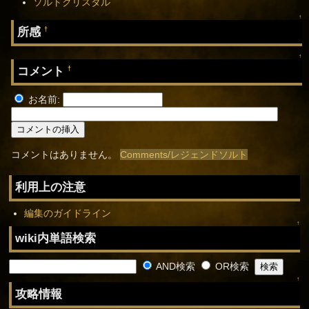
ソルトクリスタル
↑
所感
†
↑
コメント
†
お名前:
コメントはありません。
Comments/レジェンドソルト
利用上の注意
編集のガイドライン
↑
wiki内単語検索
AND検索
OR検索
↑
攻略情報