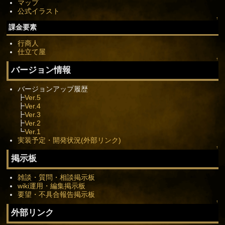
マップ
公式イラスト
↑
課金要素
行商人
仕立て屋
↑
バージョン情報
バージョンアップ履歴
┣
Ver.5
┣
Ver.4
┣
Ver.3
┣
Ver.2
┗
Ver.1
実装予定・開発状況(外部リンク)
↑
掲示板
雑談・質問・相談掲示板
wiki運用・編集掲示板
要望・不具合報告掲示板
↑
外部リンク