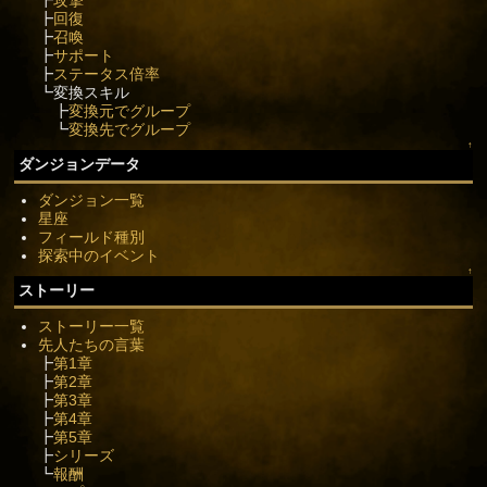
┣
回復
┣
召喚
┣
サポート
┣
ステータス倍率
┗変換スキル
┣
変換元でグループ
┗
変換先でグループ
↑
ダンジョンデータ
ダンジョン一覧
星座
フィールド種別
探索中のイベント
↑
ストーリー
ストーリー一覧
先人たちの言葉
┣
第1章
┣
第2章
┣
第3章
┣
第4章
┣
第5章
┣
シリーズ
┗
報酬