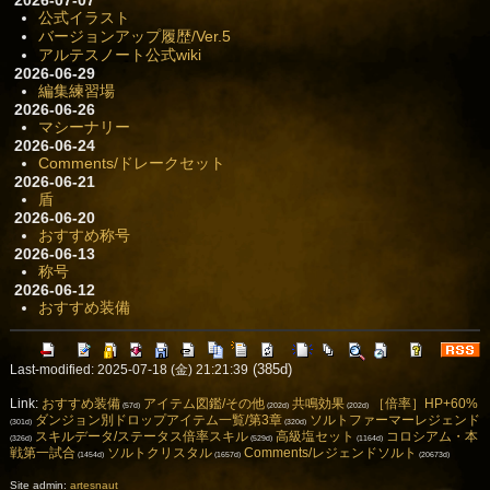
公式イラスト
バージョンアップ履歴/Ver.5
アルテスノート公式wiki
2026-06-29
編集練習場
2026-06-26
マシーナリー
2026-06-24
Comments/ドレークセット
2026-06-21
盾
2026-06-20
おすすめ称号
2026-06-13
称号
2026-06-12
おすすめ装備
(385d)
Last-modified: 2025-07-18 (金) 21:21:39
Link:
おすすめ装備
アイテム図鑑/その他
共鳴効果
［倍率］HP+60%
(57d)
(202d)
(202d)
ダンジョン別ドロップアイテム一覧/第3章
ソルトファーマーレジェンド
(301d)
(320d)
スキルデータ/ステータス倍率スキル
高級塩セット
コロシアム・本
(326d)
(529d)
(1164d)
戦第一試合
ソルトクリスタル
Comments/レジェンドソルト
(1454d)
(1657d)
(20673d)
Site admin:
artesnaut