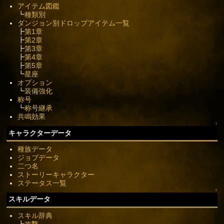
アイテム図鑑
┗
種類別
ダンジョン別ドロップアイテム一覧
┣
第1章
┣
第2章
┣
第3章
┣
第4章
┣
第5章
┗
星座
オプション
┗
装備強化
称号
┗
称号継承
共鳴効果
↑
キャラクターデータ
種族データ
ジョブデータ
二つ名
ストーリーキャラクター
ステータス一覧
↑
スキルデータ
スキル辞典
┣
攻撃