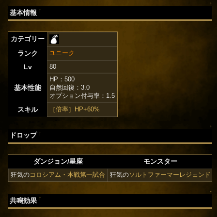
↑
†
基本情報
カテゴリー
ランク
ユニーク
Lv
80
HP：500
基本性能
自然回復：3.0
オプション付与率：1.5
スキル
［倍率］HP+60%
↑
†
ドロップ
ダンジョン/星座
モンスター
狂気の
コロシアム・本戦第一試合
狂気の
ソルトファーマーレジェンド
↑
†
共鳴効果