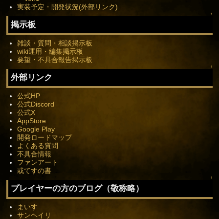
実装予定・開発状況(外部リンク)
↑
掲示板
雑談・質問・相談掲示板
wiki運用・編集掲示板
要望・不具合報告掲示板
↑
外部リンク
公式HP
公式Discord
公式X
AppStore
Google Play
開発ロードマップ
よくある質問
不具合情報
ファンアート
或てすの書
↑
プレイヤーの方のブログ（敬称略）
まいす
サンヘイリ