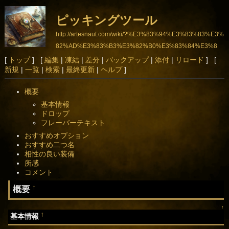
ピッキングツール
http://artesnaut.com/wiki/?%E3%83%94%E3%83%83%E3%
82%AD%E3%83%B3%E3%82%B0%E3%83%84%E3%8
3%BC%E3%83%AB
[
トップ
] [
編集
|
凍結
|
差分
|
バックアップ
|
添付
|
リロード
] [
新規
|
一覧
|
検索
|
最終更新
|
ヘルプ
]
概要
基本情報
ドロップ
フレーバーテキスト
おすすめオプション
おすすめ二つ名
相性の良い装備
所感
コメント
概要
†
↑
†
基本情報