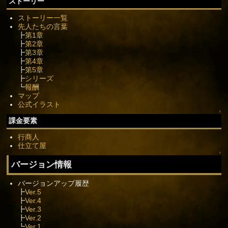
ストーリー
ストーリー一覧
先人たちの言葉
┣
第1章
┣
第2章
┣
第3章
┣
第4章
┣
第5章
┣
シリーズ
┗
報酬
マップ
公式イラスト
↑
課金要素
行商人
仕立て屋
↑
バージョン情報
バージョンアップ履歴
┣
Ver.5
┣
Ver.4
┣
Ver.3
┣
Ver.2
┗
Ver.1