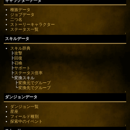
キャラクターデータ
種族データ
ジョブデータ
二つ名
ストーリーキャラクター
ステータス一覧
↑
スキルデータ
スキル辞典
┣
攻撃
┣
回復
┣
召喚
┣
サポート
┣
ステータス倍率
┗変換スキル
┣
変換元でグループ
┗
変換先でグループ
↑
ダンジョンデータ
ダンジョン一覧
星座
フィールド種別
探索中のイベント
↑