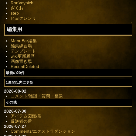
RonVoynich
ざくお
step
ヒヨクレンリ
↑
編集用
MenuBar編集
編集練習場
テンプレート
wiki更新履歴
画像置き場
RecentDeleted
最新の20件
1週間以内に更新
2026-08-02
コメント/雑談・質問・相談
その他
2026-07-30
アイテム図鑑/盾
反逆者の盾
2026-07-27
Comments/エクストラダンジョン