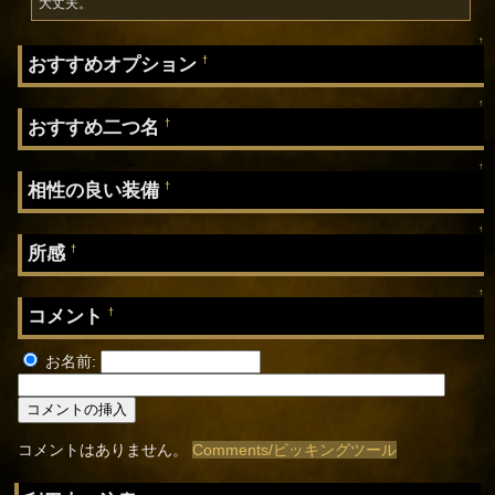
大丈夫。
↑
おすすめオプション
†
↑
おすすめ二つ名
†
↑
相性の良い装備
†
↑
所感
†
↑
コメント
†
お名前:
コメントはありません。
Comments/ピッキングツール