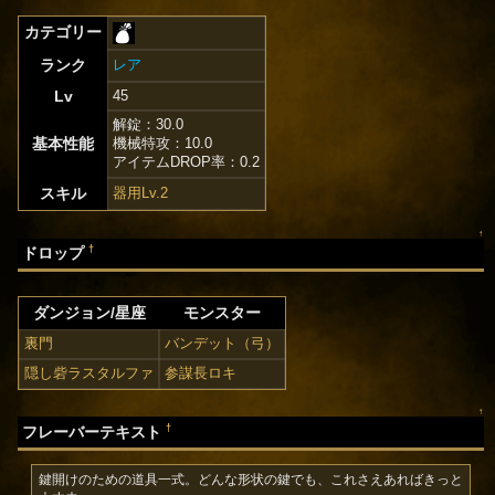
カテゴリー
ランク
レア
Lv
45
解錠：30.0
基本性能
機械特攻：10.0
アイテムDROP率：0.2
スキル
器用Lv.2
↑
†
ドロップ
ダンジョン/星座
モンスター
裏門
バンデット（弓）
隠し砦ラスタルファ
参謀長ロキ
↑
†
フレーバーテキスト
鍵開けのための道具一式。どんな形状の鍵でも、これさえあればきっと