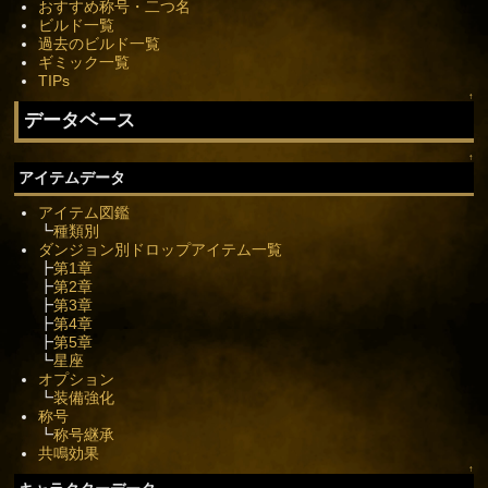
おすすめ称号・二つ名
ビルド一覧
過去のビルド一覧
ギミック一覧
TIPs
↑
データベース
↑
アイテムデータ
アイテム図鑑
┗
種類別
ダンジョン別ドロップアイテム一覧
┣
第1章
┣
第2章
┣
第3章
┣
第4章
┣
第5章
┗
星座
オプション
┗
装備強化
称号
┗
称号継承
共鳴効果
↑