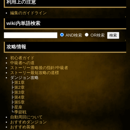
利用上の注意
編集のガイドライン
↑
wiki内単語検索
AND検索
OR検索
↑
攻略情報
初心者ガイド
中級者への道
ストーリー攻略後の指針/中級者
ストーリー最短攻略の道標
ダンジョン攻略
┣
第1章
┣
第2章
┣
第3章
┣
第4章
┣
第5章
┣
星座
┗
季節戦
自動周回について
おすすめダンジョン
おすすめ装備