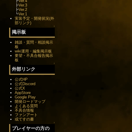
┣
Ver.4
┣
Ver.3
┣
Ver.2
┗
Ver.1
実装予定・開発状況(外
部リンク)
↑
掲示板
雑談・質問・相談掲示
板
wiki運用・編集掲示板
要望・不具合報告掲示
板
↑
外部リンク
公式HP
公式Discord
公式X
AppStore
Google Play
開発ロードマップ
よくある質問
不具合情報
ファンアート
或てすの書
↑
プレイヤーの方の