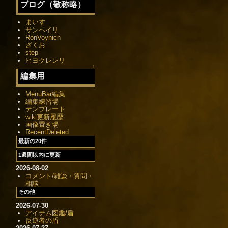
ブログ（敬称略）
まいす
サンヘイリ
RonVoynich
ざくお
step
ヒヨクレンリ
↑
編集用
MenuBar編集
編集練習場
テンプレート
wiki更新履歴
画像置き場
RecentDeleted
最新の20件
1週間以内に更新
2026-08-02
コメント/雑談・質問・
相談
その他
2026-07-30
アイテム図鑑/盾
反逆者の盾