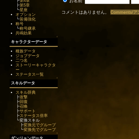
┣
第4章
お名前:
┣
第5章
┗
星座
コメントはありません。
Comments/
オプション
┗
装備強化
称号
┗
称号継承
共鳴効果
↑
キャラクターデータ
種族データ
ジョブデータ
二つ名
ストーリーキャラクタ
ー
ステータス一覧
↑
スキルデータ
スキル辞典
┣
攻撃
┣
回復
┣
召喚
┣
サポート
┣
ステータス倍率
┗変換スキル
┣
変換元でグループ
┗
変換先でグループ
↑
ダンジョンデータ