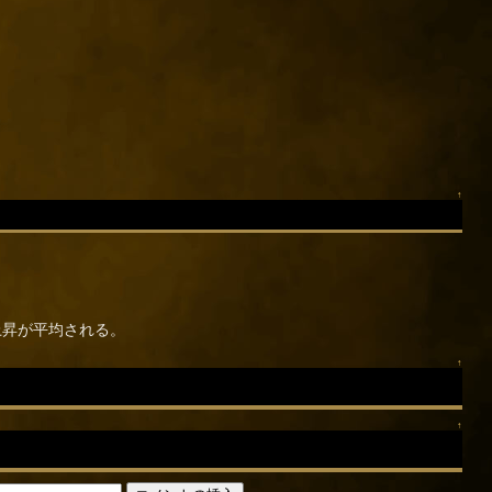
↑
上昇が平均される。
↑
↑