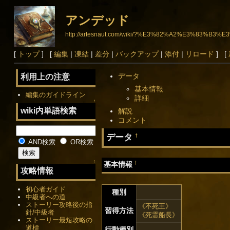
アンデッド
http://artesnaut.com/wiki/?%E3%82%A2%E3%83%B
[
トップ
] [
編集
|
凍結
|
差分
|
バックアップ
|
添付
|
リロード
] [
データ
利用上の注意
基本情報
編集のガイドライン
詳細
↑
wiki内単語検索
解説
コメント
データ
†
AND検索
OR検索
↑
†
基本情報
攻略情報
初心者ガイド
種別
中級者への道
ストーリー攻略後の指
《不死王》
習得方法
針/中級者
《死霊船長》
ストーリー最短攻略の
道標
行動種別