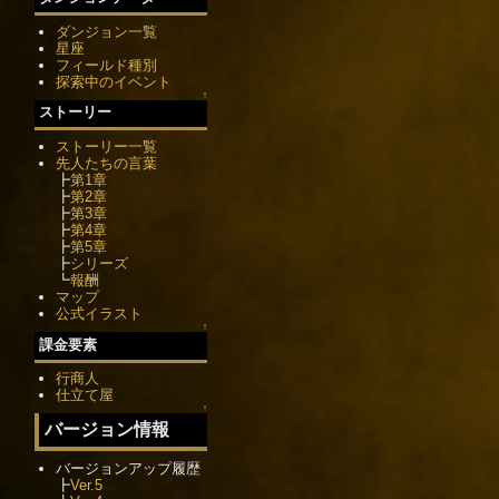
ダンジョン一覧
星座
フィールド種別
探索中のイベント
↑
ストーリー
ストーリー一覧
先人たちの言葉
┣
第1章
┣
第2章
┣
第3章
┣
第4章
┣
第5章
┣
シリーズ
┗
報酬
マップ
公式イラスト
↑
課金要素
行商人
仕立て屋
↑
バージョン情報
バージョンアップ履歴
┣
Ver.5