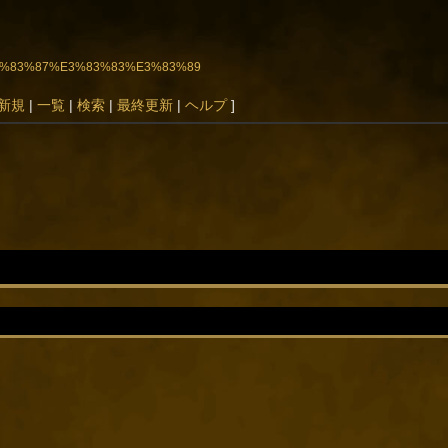
3%E3%83%87%E3%83%83%E3%83%89
新規
|
一覧
|
検索
|
最終更新
|
ヘルプ
]