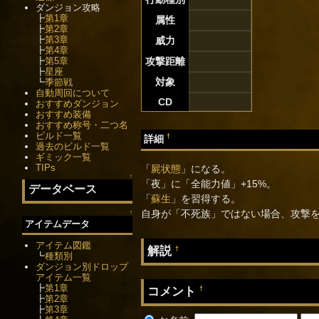
ダンジョン攻略
┣
第1章
属性
┣
第2章
┣
第3章
威力
┣
第4章
┣
第5章
攻撃距離
┣
星座
対象
┗
季節戦
自動周回について
CD
おすすめダンジョン
おすすめ装備
おすすめ称号・二つ名
ビルド一覧
†
詳細
過去のビルド一覧
ギミック一覧
TIPs
「
屍状態
」になる。
↑
「夜」に「全能力値」+15%。
データベース
「
蘇生
」を習得する。
自身が「不死族」ではない場合、攻撃
↑
アイテムデータ
アイテム図鑑
解説
†
┗
種類別
ダンジョン別ドロップ
アイテム一覧
┣
第1章
コメント
†
┣
第2章
┣
第3章