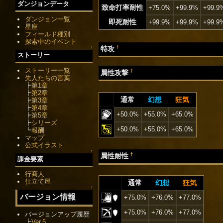
ダンジョンデータ
致命打率耐性
+75.0%
+99.9%
+99.9
ダンジョン一覧
即死耐性
+99.9%
+99.9%
+99.9
星座
フィールド種別
探索中のイベント
†
特攻
↑
ストーリー
ストーリー一覧
†
属性攻撃
先人たちの言葉
┣
第1章
┣
第2章
通常
幻想
狂気
┣
第3章
┣
第4章
+50.0%
+55.0%
+65.0%
┣
第5章
┣
シリーズ
+50.0%
+55.0%
+65.0%
┗
報酬
マップ
公式イラスト
↑
†
属性耐性
課金要素
行商人
仕立て屋
通常
幻想
狂気
↑
バージョン情報
+75.0%
+76.0%
+77.0%
+75.0%
+76.0%
+77.0%
バージョンアップ履歴
┣
Ver.5