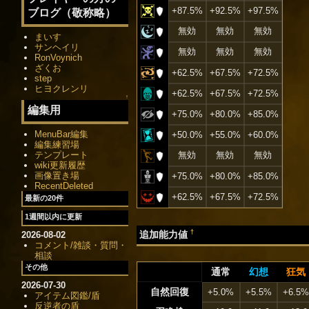
+87.5%
+92.5%
+97.5%
ブログ（敬称略）
無効
無効
無効
まいす
サンヘイリ
無効
無効
無効
RonVoynich
ざくお
+62.5%
+67.5%
+72.5%
step
ヒヨクレンリ
+62.5%
+67.5%
+72.5%
↑
編集用
+75.0%
+80.0%
+85.0%
MenuBar編集
+50.0%
+55.0%
+60.0%
編集練習場
テンプレート
無効
無効
無効
wiki更新履歴
画像置き場
+75.0%
+80.0%
+85.0%
RecentDeleted
+62.5%
+67.5%
+72.5%
最新の20件
1週間以内に更新
†
追加能力値
2026-08-02
コメント/雑談・質問・
相談
その他
通常
幻想
狂気
2026-07-30
自然回復
+5.0%
+5.5%
+6.5
アイテム図鑑/盾
反逆者の盾