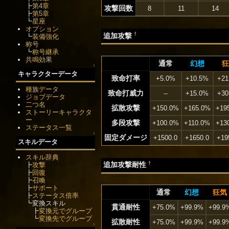
┣
第4章
攻撃回数
8
11
14
┣
第5章
┗
星座
オプション
†
追加攻撃
┗
装備強化
称号
┗
称号継承
共鳴効果
通常
幻想
狂
↑
キャラクターデータ
致命打率
+5.0%
+10.5%
+21
種族データ
致命打威力
--
+15.0%
+30
ジョブデータ
二つ名
拡散攻撃
+150.0%
+165.0%
+19
ストーリーキャラクタ
ー
多段攻撃
+100.0%
+110.0%
+13
ステータス一覧
↑
固定ダメージ
+1500.0
+1650.0
+19
スキルデータ
スキル辞典
†
追加攻撃耐性
┣
攻撃
┣
回復
┣
召喚
┣
サポート
通常
幻想
狂気
┣
ステータス倍率
┗変換スキル
貫通耐性
+75.0%
+99.9%
+99.9
┣
変換元でグループ
┗
変換先でグループ
拡散耐性
+75.0%
+99.9%
+99.9
↑