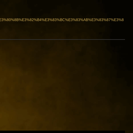
%B9%E3%80%8B%E3%82%B4%E3%83%BC%E3%83%AB%E3%83%87%E3%8