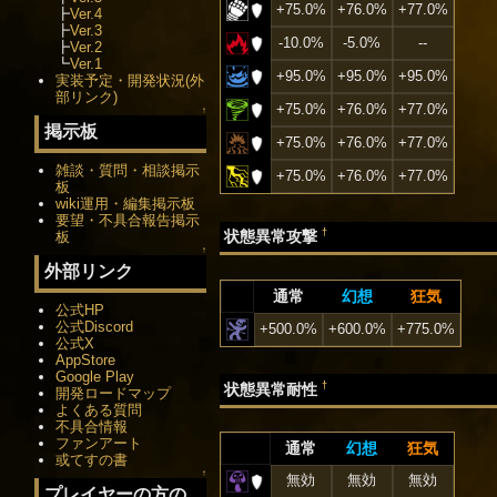
+75.0%
+76.0%
+77.0%
┣
Ver.4
┣
Ver.3
-10.0%
-5.0%
--
┣
Ver.2
┗
Ver.1
+95.0%
+95.0%
+95.0%
実装予定・開発状況(外
部リンク)
+75.0%
+76.0%
+77.0%
↑
掲示板
+75.0%
+76.0%
+77.0%
雑談・質問・相談掲示
+75.0%
+76.0%
+77.0%
板
wiki運用・編集掲示板
要望・不具合報告掲示
†
状態異常攻撃
板
↑
外部リンク
通常
幻想
狂気
公式HP
公式Discord
+500.0%
+600.0%
+775.0%
公式X
AppStore
Google Play
†
状態異常耐性
開発ロードマップ
よくある質問
不具合情報
ファンアート
通常
幻想
狂気
或てすの書
↑
無効
無効
無効
プレイヤーの方の