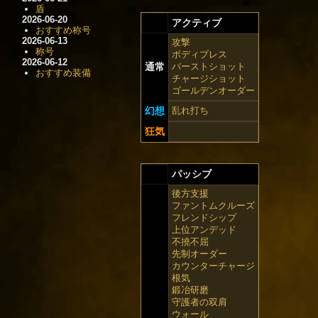
盾
2026-06-20
アクティブ
おすすめ称号
2026-06-13
攻撃
称号
ボディプレス
2026-06-12
通常
バーストショット
おすすめ装備
チャージショット
ゴールデンオーダー
幻想
乱れ打ち
狂気
パッシブ
後方支援
ファントムクルーズ
フレンドシップ
上位アンデッド
不撓不屈
先制オーダー
カウンターチャージ
根気
鍛冶研磨
守護者の双肩
ウォール