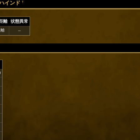
ハインド
†
距離
状態異常
距離
--
9