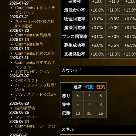
召喚枠
+10.0
+11.0
+13.0
2026-07-27
Comments/エクストラ
最低命中率
+10.0%
+11.0%
+13.0
ダンジョン
2026-07-21
物理回避率
+0.0%
+0.0%
+0.0
ストーリー攻略後の指
針/中級者
魔法回避率
+0.0%
+0.0%
+0.0
2026-07-20
Comments/称号継承
ブレス回避率
+0.0%
+0.0%
+0.0
2026-07-14
Comments/称号
蘇生成功率
+5.0%
+5.5%
+6.5
2026-07-13
Comments/死神の細剣
支援発動率
+10.0%
+11.0%
+13.0
2026-07-11
Comments/おすすめダ
ンジョン
†
カウント
おすすめダンジョン
2026-07-07
公式イラスト
バージョンアップ履歴/
通常
幻想
狂気
Ver.5
アルテスノート公式wik
怒り
5
7
8
i
2026-06-29
集中
5
7
8
編集練習場
2026-06-26
忍耐
13
15
16
マシーナリー
2026-06-24
Comments/ドレークセ
†
スキル
ット
2026-06-21