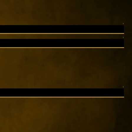
↑
↑
↑