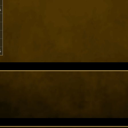
%
%
%
%
%
%