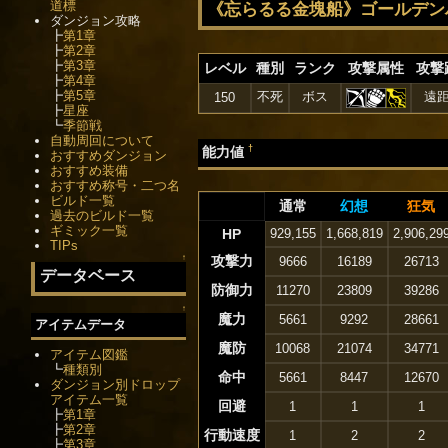
道標
《忘らるる金塊船》ゴールデン
ダンジョン攻略
┣
第1章
┣
第2章
┣
第3章
レベル
種別
ランク
攻撃属性
攻撃
┣
第4章
┣
第5章
不死
ボス
遠
150
┣
星座
┗
季節戦
自動周回について
†
能力値
おすすめダンジョン
おすすめ装備
おすすめ称号・二つ名
ビルド一覧
通常
幻想
狂気
過去のビルド一覧
ギミック一覧
HP
929,155
1,668,819
2,906,29
TIPs
↑
攻撃力
9666
16189
26713
データベース
防御力
11270
23809
39286
↑
魔力
5661
9292
28661
アイテムデータ
魔防
10068
21074
34771
アイテム図鑑
┗
種類別
命中
5661
8447
12670
ダンジョン別ドロップ
アイテム一覧
回避
1
1
1
┣
第1章
┣
第2章
行動速度
1
2
2
┣
第3章