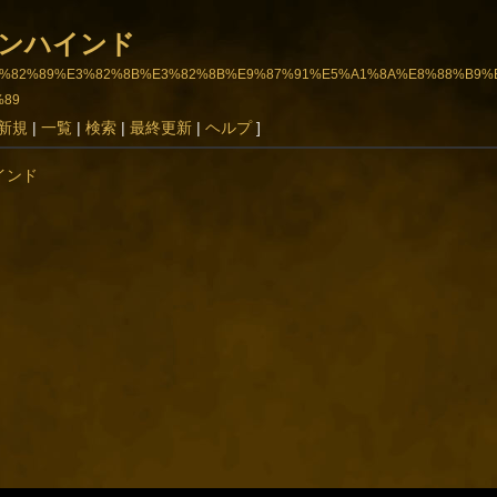
ンハインド
BF%98%E3%82%89%E3%82%8B%E3%82%8B%E9%87%91%E5%A1%8A%E8%88
%89
新規
|
一覧
|
検索
|
最終更新
|
ヘルプ
]
インド