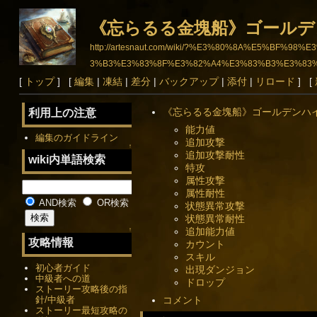
《忘らるる金塊船》ゴールデ
http://artesnaut.com/wiki/?%E3%80%8A%E5%
3%B3%E3%83%8F%E3%82%A4%E3%83%B3%E3%83
[
トップ
] [
編集
|
凍結
|
差分
|
バックアップ
|
添付
|
リロード
] [
《忘らるる金塊船》ゴールデンハ
利用上の注意
能力値
編集のガイドライン
追加攻撃
↑
追加攻撃耐性
wiki内単語検索
特攻
属性攻撃
属性耐性
AND検索
OR検索
状態異常攻撃
状態異常耐性
追加能力値
↑
攻略情報
カウント
スキル
初心者ガイド
出現ダンジョン
中級者への道
ドロップ
ストーリー攻略後の指
針/中級者
コメント
ストーリー最短攻略の