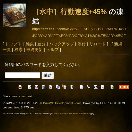
［水中］行動速度+45%
の凍
結
https://artesnaut.com/wiki/?%EF%BC%BB%E6%B0%B4%E
4%B8%AD%EF%BC%BD%E8%A1%8C%E5%8B%95%E
9%80%9F%E5%BA%A6%2B45%25
[
トップ
] [
編集
|
差分
|
バックアップ
|
添付
|
リロード
] [
新規
|
一覧
|
検索
|
最終更新
|
ヘルプ
]
凍結用のパスワードを入力してください。
Site admin:
artesnaut
PukiWiki 1.5.3
© 2001-2020
PukiWiki Development Team
. Powered by PHP 7.4.33. HTML
convert time: 0.475 sec.
This site is protected by reCAPTCHA and the Google
Privacy Policy
and
Terms of Service
apply.