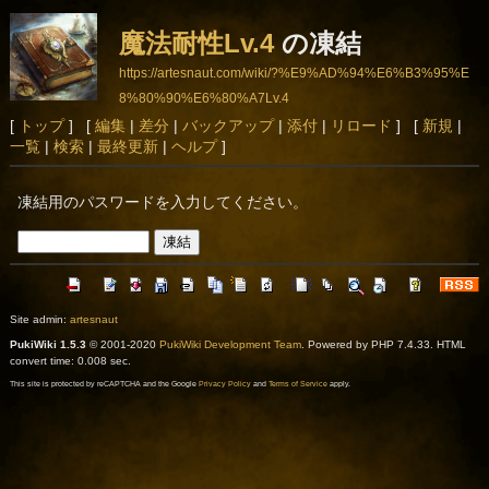
魔法耐性Lv.4
の凍結
https://artesnaut.com/wiki/?%E9%AD%94%E6%B3%95%E
8%80%90%E6%80%A7Lv.4
[
トップ
] [
編集
|
差分
|
バックアップ
|
添付
|
リロード
] [
新規
|
一覧
|
検索
|
最終更新
|
ヘルプ
]
凍結用のパスワードを入力してください。
Site admin:
artesnaut
PukiWiki 1.5.3
© 2001-2020
PukiWiki Development Team
. Powered by PHP 7.4.33. HTML
convert time: 0.008 sec.
This site is protected by reCAPTCHA and the Google
Privacy Policy
and
Terms of Service
apply.