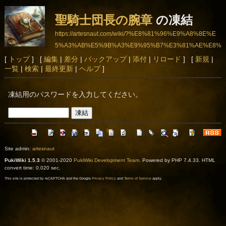
聖騎士団長の腕章
の凍結
https://artesnaut.com/wiki/?%E8%81%96%E9%A8%8E%E
5%A3%AB%E5%9B%A3%E9%95%B7%E3%81%AE%E8%
85%95%E7%AB%A0
[
トップ
] [
編集
|
差分
|
バックアップ
|
添付
|
リロード
] [
新規
|
一覧
|
検索
|
最終更新
|
ヘルプ
]
凍結用のパスワードを入力してください。
Site admin:
artesnaut
PukiWiki 1.5.3
© 2001-2020
PukiWiki Development Team
. Powered by PHP 7.4.33. HTML
convert time: 0.020 sec.
This site is protected by reCAPTCHA and the Google
Privacy Policy
and
Terms of Service
apply.