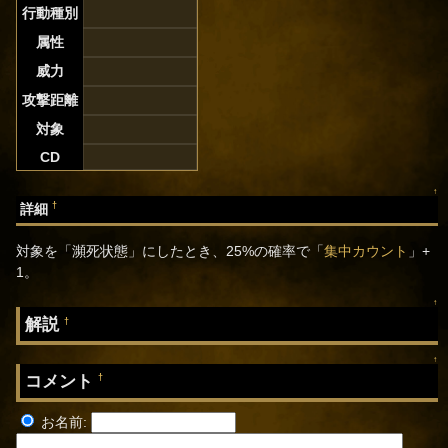
行動種別
属性
威力
攻撃距離
対象
CD
↑
†
詳細
対象を「瀕死状態」にしたとき、25%の確率で「
集中カウント
」+
1。
↑
解説
†
↑
コメント
†
お名前: