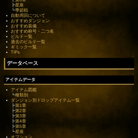
┣
星座
┗
季節戦
自動周回について
おすすめダンジョン
おすすめ装備
おすすめ称号・二つ名
ビルド一覧
過去のビルド一覧
ギミック一覧
TIPs
↑
データベース
↑
アイテムデータ
アイテム図鑑
┗
種類別
ダンジョン別ドロップアイテム一覧
┣
第1章
┣
第2章
┣
第3章
┣
第4章
┣
第5章
┗
星座
オプション