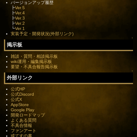
バージョンアップ履歴
┣
Ver.5
┣
Ver.4
┣
Ver.3
┣
Ver.2
┗
Ver.1
実装予定・開発状況(外部リンク)
↑
掲示板
雑談・質問・相談掲示板
wiki運用・編集掲示板
要望・不具合報告掲示板
↑
外部リンク
公式HP
公式Discord
公式X
AppStore
Google Play
開発ロードマップ
よくある質問
不具合情報
ファンアート
或てすの書