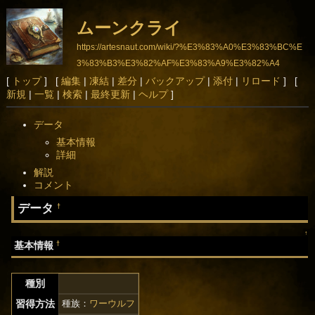
ムーンクライ
https://artesnaut.com/wiki/?%E3%83%A0%E3%83%BC%E
3%83%B3%E3%82%AF%E3%83%A9%E3%82%A4
[
トップ
] [
編集
|
凍結
|
差分
|
バックアップ
|
添付
|
リロード
] [
新規
|
一覧
|
検索
|
最終更新
|
ヘルプ
]
データ
基本情報
詳細
解説
コメント
データ
†
↑
†
基本情報
種別
習得方法
種族：
ワーウルフ