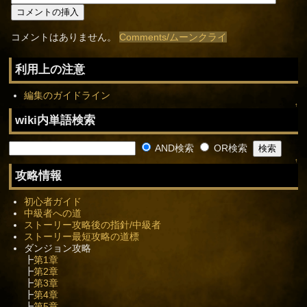
コメントはありません。
Comments/ムーンクライ
利用上の注意
編集のガイドライン
↑
wiki内単語検索
AND検索
OR検索
↑
攻略情報
初心者ガイド
中級者への道
ストーリー攻略後の指針/中級者
ストーリー最短攻略の道標
ダンジョン攻略
┣
第1章
┣
第2章
┣
第3章
┣
第4章
┣
第5章