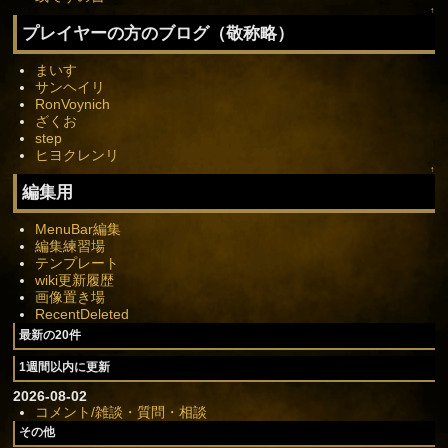
↑
プレイヤーの方のブログ（敬称略）
まいす
サンヘイリ
RonVoynich
ざくお
step
ヒヨクレンリ
↑
編集用
MenuBar編集
編集練習場
テンプレート
wiki更新履歴
画像置き場
RecentDeleted
最新の20件
1週間以内に更新
2026-08-02
コメント/雑談・質問・相談
その他