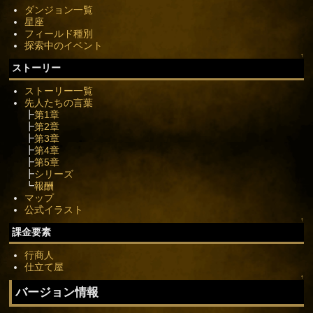
ダンジョン一覧
星座
フィールド種別
探索中のイベント
↑
ストーリー
ストーリー一覧
先人たちの言葉
┣
第1章
┣
第2章
┣
第3章
┣
第4章
┣
第5章
┣
シリーズ
┗
報酬
マップ
公式イラスト
↑
課金要素
行商人
仕立て屋
↑
バージョン情報