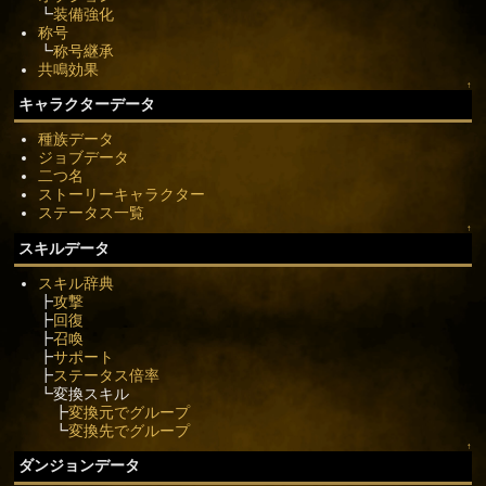
┗
装備強化
称号
┗
称号継承
共鳴効果
↑
キャラクターデータ
種族データ
ジョブデータ
二つ名
ストーリーキャラクター
ステータス一覧
↑
スキルデータ
スキル辞典
┣
攻撃
┣
回復
┣
召喚
┣
サポート
┣
ステータス倍率
┗変換スキル
┣
変換元でグループ
┗
変換先でグループ
↑
ダンジョンデータ