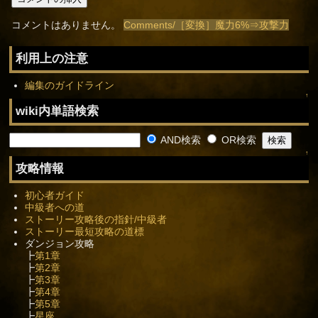
コメントはありません。
Comments/［変換］魔力6%⇒攻撃力
利用上の注意
編集のガイドライン
↑
wiki内単語検索
AND検索
OR検索
↑
攻略情報
初心者ガイド
中級者への道
ストーリー攻略後の指針/中級者
ストーリー最短攻略の道標
ダンジョン攻略
┣
第1章
┣
第2章
┣
第3章
┣
第4章
┣
第5章
┣
星座