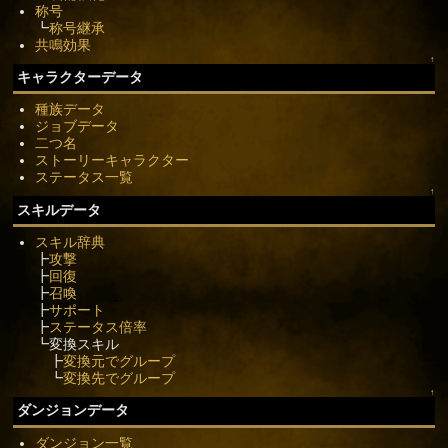
称号
┗
称号継承
共鳴効果
↑
キャラクターデータ
種族データ
ジョブデータ
二つ名
ストーリーキャラクター
ステータス一覧
↑
スキルデータ
スキル辞典
┣
攻撃
┣
回復
┣
召喚
┣
サポート
┣
ステータス倍率
┗変換スキル
┣
変換元でグループ
┗
変換先でグループ
↑
ダンジョンデータ
ダンジョン一覧