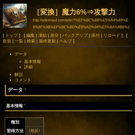
［変換］魔力6%⇒攻撃力
http://artesnaut.com/wiki/?%EF%BC%BB%E5%A4%89%E
6%8F%9B%EF%BC%BD%E9%AD%94%E5%8A%9B6%2
5%E2%87%92%E6%94%BB%E6%92%83%E5%8A%9B
[
トップ
] [
編集
|
凍結
|
差分
|
バックアップ
|
添付
|
リロード
] [
新規
|
一覧
|
検索
|
最終更新
|
ヘルプ
]
データ
基本情報
詳細
解説
コメント
データ
†
↑
†
基本情報
種別
習得方法
《相反》