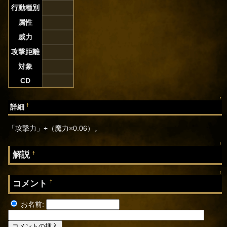
行動種別
属性
威力
攻撃距離
対象
CD
↑
†
詳細
「攻撃力」+（魔力×0.06）。
↑
解説
†
↑
コメント
†
お名前: