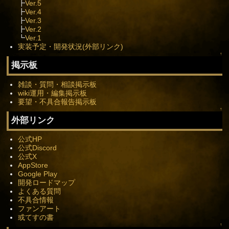
┣
Ver.5
┣
Ver.4
┣
Ver.3
┣
Ver.2
┗
Ver.1
実装予定・開発状況(外部リンク)
↑
掲示板
雑談・質問・相談掲示板
wiki運用・編集掲示板
要望・不具合報告掲示板
↑
外部リンク
公式HP
公式Discord
公式X
AppStore
Google Play
開発ロードマップ
よくある質問
不具合情報
ファンアート
或てすの書
↑