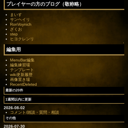
プレイヤーの方のブログ（敬称略）
まいす
サンヘイリ
RonVoynich
ざくお
step
ヒヨクレンリ
↑
編集用
MenuBar編集
編集練習場
テンプレート
wiki更新履歴
画像置き場
RecentDeleted
最新の20件
1週間以内に更新
2026-08-02
コメント/雑談・質問・相談
その他
2026-07-30