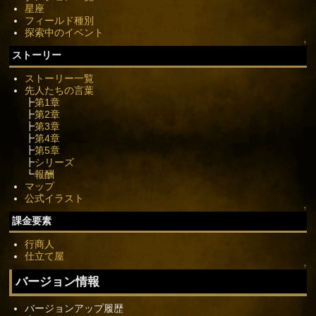
星座
フィールド種別
探索中のイベント
↑
ストーリー
ストーリー一覧
先人たちの言葉
┣
第1章
┣
第2章
┣
第3章
┣
第4章
┣
第5章
┣
シリーズ
┗
報酬
マップ
公式イラスト
↑
課金要素
行商人
仕立て屋
↑
バージョン情報
バージョンアップ履歴