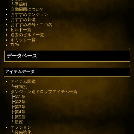
┗
季節戦
自動周回について
おすすめダンジョン
おすすめ装備
おすすめ称号・二つ名
ビルド一覧
過去のビルド一覧
ギミック一覧
TIPs
↑
データベース
↑
アイテムデータ
アイテム図鑑
┗
種類別
ダンジョン別ドロップアイテム一覧
┣
第1章
┣
第2章
┣
第3章
┣
第4章
┣
第5章
┗
星座
オプション
┗
装備強化