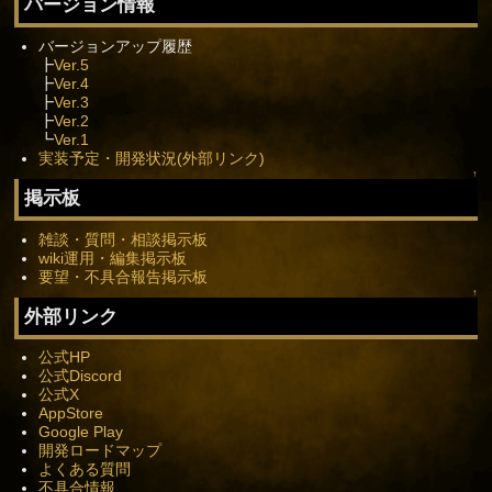
バージョン情報
バージョンアップ履歴
┣
Ver.5
┣
Ver.4
┣
Ver.3
┣
Ver.2
┗
Ver.1
実装予定・開発状況(外部リンク)
↑
掲示板
雑談・質問・相談掲示板
wiki運用・編集掲示板
要望・不具合報告掲示板
↑
外部リンク
公式HP
公式Discord
公式X
AppStore
Google Play
開発ロードマップ
よくある質問
不具合情報