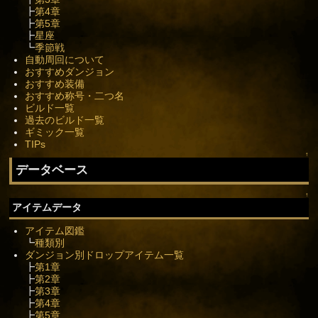
┣
第4章
┣
第5章
┣
星座
┗
季節戦
自動周回について
おすすめダンジョン
おすすめ装備
おすすめ称号・二つ名
ビルド一覧
過去のビルド一覧
ギミック一覧
TIPs
↑
データベース
↑
アイテムデータ
アイテム図鑑
┗
種類別
ダンジョン別ドロップアイテム一覧
┣
第1章
┣
第2章
┣
第3章
┣
第4章
┣
第5章