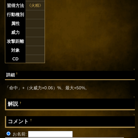
習得方法
《火精》
行動種別
属性
威力
攻撃距離
対象
CD
↑
†
詳細
「命中」+（火威力×0.06）%、最大+50%。
↑
解説
†
↑
コメント
†
お名前: