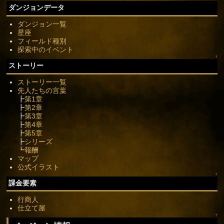
ダンジョンデータ
ダンジョン一覧
星座
フィールド種別
探索中のイベント
↑
ストーリー
ストーリー一覧
先人たちの言葉
┣
第1章
┣
第2章
┣
第3章
┣
第4章
┣
第5章
┣
シリーズ
┗
報酬
マップ
公式イラスト
↑
課金要素
行商人
仕立て屋
↑