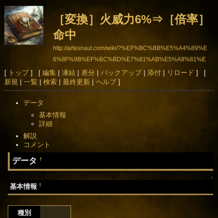
［変換］火威力6%⇒［倍率］
命中
http://artesnaut.com/wiki/?%EF%BC%BB%E5%A4%89%E
6%8F%9B%EF%BC%BD%E7%81%AB%E5%A8%81%E
5%8A%9B6%25%E2%87%92%EF%BC%BB%E5%80%8
[
トップ
] [
編集
|
凍結
|
差分
|
バックアップ
|
添付
|
リロード
] [
新規
|
一覧
|
検索
|
最終更新
|
ヘルプ
]
D%E7%8E%87%EF%BC%BD%E5%91%BD%E4%B8%AD
データ
基本情報
詳細
解説
コメント
データ
†
↑
†
基本情報
種別