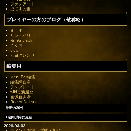
ファンアート
或てすの書
↑
プレイヤーの方のブログ（敬称略）
まいす
サンヘイリ
RonVoynich
ざくお
step
ヒヨクレンリ
↑
編集用
MenuBar編集
編集練習場
テンプレート
wiki更新履歴
画像置き場
RecentDeleted
最新の20件
1週間以内に更新
2026-08-02
コメント/雑談・質問・相談