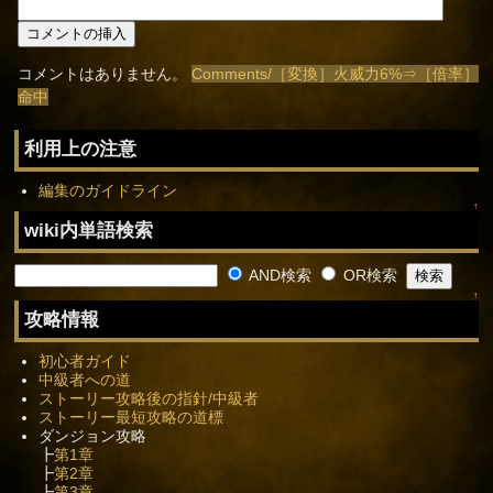
コメントはありません。
Comments/［変換］火威力6%⇒［倍率］
命中
利用上の注意
編集のガイドライン
↑
wiki内単語検索
AND検索
OR検索
↑
攻略情報
初心者ガイド
中級者への道
ストーリー攻略後の指針/中級者
ストーリー最短攻略の道標
ダンジョン攻略
┣
第1章
┣
第2章
┣
第3章