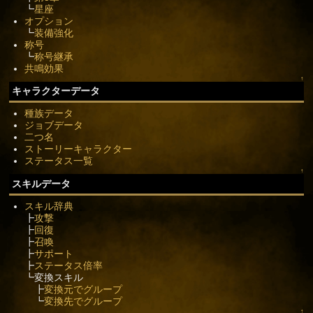
┗
星座
オプション
┗
装備強化
称号
┗
称号継承
共鳴効果
↑
キャラクターデータ
種族データ
ジョブデータ
二つ名
ストーリーキャラクター
ステータス一覧
↑
スキルデータ
スキル辞典
┣
攻撃
┣
回復
┣
召喚
┣
サポート
┣
ステータス倍率
┗変換スキル
┣
変換元でグループ
┗
変換先でグループ
↑