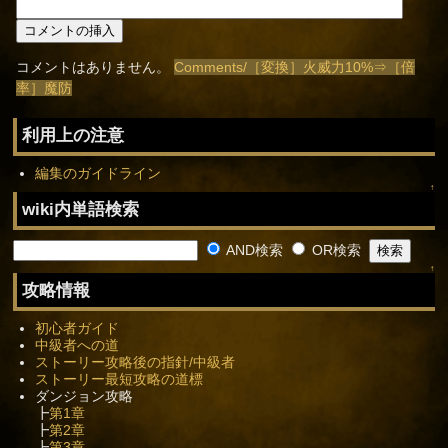
コメントはありません。
Comments/［変換］火威力10%⇒［倍
率］魔防
利用上の注意
編集のガイドライン
↑
wiki内単語検索
AND検索
OR検索
↑
攻略情報
初心者ガイド
中級者への道
ストーリー攻略後の指針/中級者
ストーリー最短攻略の道標
ダンジョン攻略
┣
第1章
┣
第2章
┣
第3章