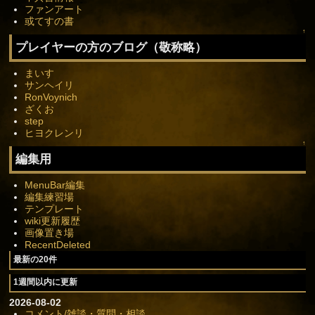
ファンアート
或てすの書
↑
プレイヤーの方のブログ（敬称略）
まいす
サンヘイリ
RonVoynich
ざくお
step
ヒヨクレンリ
↑
編集用
MenuBar編集
編集練習場
テンプレート
wiki更新履歴
画像置き場
RecentDeleted
最新の20件
1週間以内に更新
2026-08-02
コメント/雑談・質問・相談