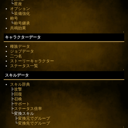
┗
星座
オプション
┗
装備強化
称号
┗
称号継承
共鳴効果
↑
キャラクターデータ
種族データ
ジョブデータ
二つ名
ストーリーキャラクター
ステータス一覧
↑
スキルデータ
スキル辞典
┣
攻撃
┣
回復
┣
召喚
┣
サポート
┣
ステータス倍率
┗変換スキル
┣
変換元でグループ
┗
変換先でグループ
↑