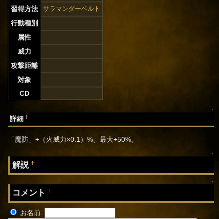
習得方法
サラマンダーベルト
行動種別
属性
威力
攻撃距離
対象
CD
↑
†
詳細
「魔防」+（火威力×0.1）%、最大+50%。
↑
解説
†
↑
コメント
†
お名前: