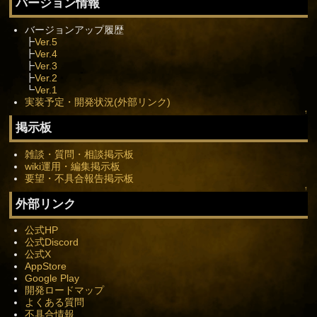
バージョン情報
バージョンアップ履歴
┣
Ver.5
┣
Ver.4
┣
Ver.3
┣
Ver.2
┗
Ver.1
実装予定・開発状況(外部リンク)
↑
掲示板
雑談・質問・相談掲示板
wiki運用・編集掲示板
要望・不具合報告掲示板
↑
外部リンク
公式HP
公式Discord
公式X
AppStore
Google Play
開発ロードマップ
よくある質問
不具合情報