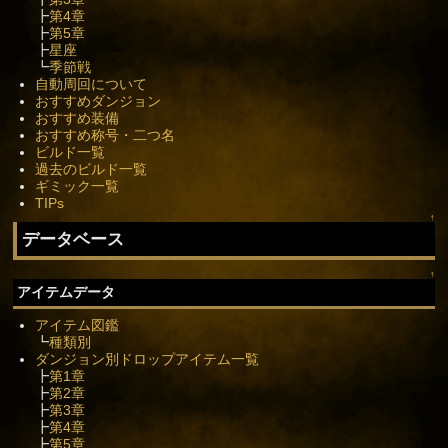
┣
第4章
┣
第5章
┣
星座
┗
季節戦
自動周回について
おすすめダンジョン
おすすめ装備
おすすめ称号・二つ名
ビルド一覧
過去のビルド一覧
ギミック一覧
TIPs
↑
データベース
↑
アイテムデータ
アイテム図鑑
┗
種類別
ダンジョン別ドロップアイテム一覧
┣
第1章
┣
第2章
┣
第3章
┣
第4章
┣
第5章