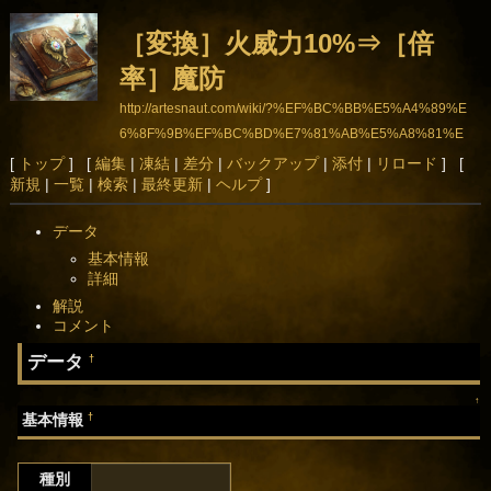
［変換］火威力10%⇒［倍
率］魔防
http://artesnaut.com/wiki/?%EF%BC%BB%E5%A4%89%E
6%8F%9B%EF%BC%BD%E7%81%AB%E5%A8%81%E
5%8A%9B10%25%E2%87%92%EF%BC%BB%E5%80%8
[
トップ
] [
編集
|
凍結
|
差分
|
バックアップ
|
添付
|
リロード
] [
新規
|
一覧
|
検索
|
最終更新
|
ヘルプ
]
D%E7%8E%87%EF%BC%BD%E9%AD%94%E9%98%B2
データ
基本情報
詳細
解説
コメント
データ
†
↑
†
基本情報
種別