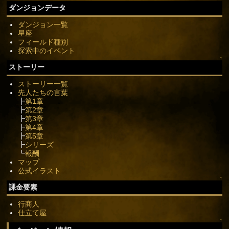
ダンジョンデータ
ダンジョン一覧
星座
フィールド種別
探索中のイベント
↑
ストーリー
ストーリー一覧
先人たちの言葉
┣
第1章
┣
第2章
┣
第3章
┣
第4章
┣
第5章
┣
シリーズ
┗
報酬
マップ
公式イラスト
↑
課金要素
行商人
仕立て屋
↑