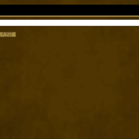
蛇睨みの盾