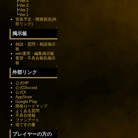
┣
Ver.4
┣
Ver.3
┣
Ver.2
┗
Ver.1
実装予定・開発状況(外
部リンク)
↑
掲示板
雑談・質問・相談掲示
板
wiki運用・編集掲示板
要望・不具合報告掲示
板
↑
外部リンク
公式HP
公式Discord
公式X
AppStore
Google Play
開発ロードマップ
よくある質問
不具合情報
ファンアート
或てすの書
↑
プレイヤーの方の