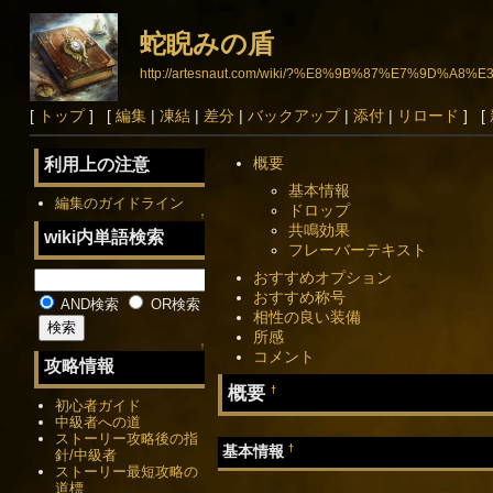
蛇睨みの盾
http://artesnaut.com/wiki/?%E8%9B%87%E7%9D%
[
トップ
] [
編集
|
凍結
|
差分
|
バックアップ
|
添付
|
リロード
] [
概要
利用上の注意
基本情報
編集のガイドライン
ドロップ
↑
共鳴効果
wiki内単語検索
フレーバーテキスト
おすすめオプション
おすすめ称号
AND検索
OR検索
相性の良い装備
所感
↑
コメント
攻略情報
概要
†
初心者ガイド
中級者への道
ストーリー攻略後の指
†
基本情報
針/中級者
ストーリー最短攻略の
道標