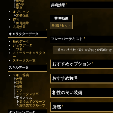
┣
第4章
┣
第5章
†
共鳴効果
┗
星座
オプション
┗
装備強化
共鳴効果
称号
┗
称号継承
幕開けセット
共鳴効果
↑
キャラクターデータ
†
フレーバーテキスト
種族データ
ジョブデータ
二つ名
一番目の機械獣《蛇》が背負う金属盾には
ストーリーキャラクタ
ー
ステータス一覧
おすすめオプション
†
↑
スキルデータ
スキル辞典
おすすめ称号
†
┣
攻撃
┣
回復
┣
召喚
┣
サポート
相性の良い装備
†
┣
ステータス倍率
┗変換スキル
┣
変換元でグループ
┗
変換先でグループ
所感
†
↑
ダンジョンデータ