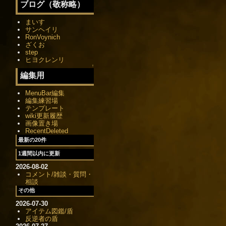
ブログ（敬称略）
まいす
サンヘイリ
RonVoynich
ざくお
step
ヒヨクレンリ
↑
編集用
MenuBar編集
編集練習場
テンプレート
wiki更新履歴
画像置き場
RecentDeleted
最新の20件
1週間以内に更新
2026-08-02
コメント/雑談・質問・
相談
その他
2026-07-30
アイテム図鑑/盾
反逆者の盾