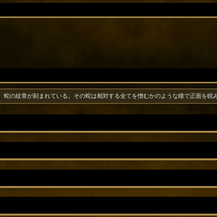
、蛇の紋章が刻まれている。その蛇は相対する全てを憎むかのような瞳で正面を睨