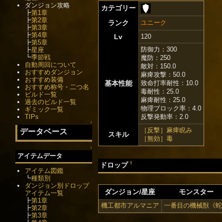
ダンジョン攻略
カテゴリー
┣
第1章
┣
第2章
ランク
ユニーク
┣
第3章
┣
第4章
Lv
120
┣
第5章
防御力：300
┣
星座
┗
季節戦
魔防：250
自動周回について
敵対：150.0
おすすめダンジョン
麻痺攻撃：50.0
おすすめ装備
基本性能
致命打率耐性：10.0
おすすめ称号・二つ名
毒耐性：25.0
ビルド一覧
麻痺耐性：25.0
過去のビルド一覧
物理ブロック率：4.0
ギミック一覧
TIPs
反撃発動率：2.0
↑
［反撃］麻痺睨み
データベース
スキル
［無効］毒
↑
アイテムデータ
†
ドロップ
アイテム図鑑
┗
種類別
ダンジョン別ドロップ
ダンジョン/星座
モンスター
アイテム一覧
┣
第1章
機工都市アルマニア
一番目の機械獣《蛇
┣
第2章
┣
第3章