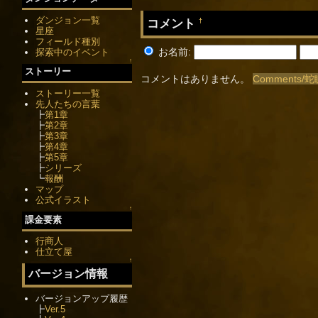
ダンジョン一覧
コメント
†
星座
フィールド種別
お名前:
探索中のイベント
↑
ストーリー
コメントはありません。
Comments/
ストーリー一覧
先人たちの言葉
┣
第1章
┣
第2章
┣
第3章
┣
第4章
┣
第5章
┣
シリーズ
┗
報酬
マップ
公式イラスト
↑
課金要素
行商人
仕立て屋
↑
バージョン情報
バージョンアップ履歴
┣
Ver.5