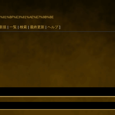
A8%E3%81%BF%E3%81%AE%E7%9B%BE
新規
|
一覧
|
検索
|
最終更新
|
ヘルプ
]