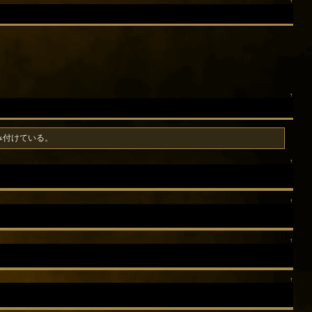
↑
↑
み付けている。
↑
↑
↑
↑