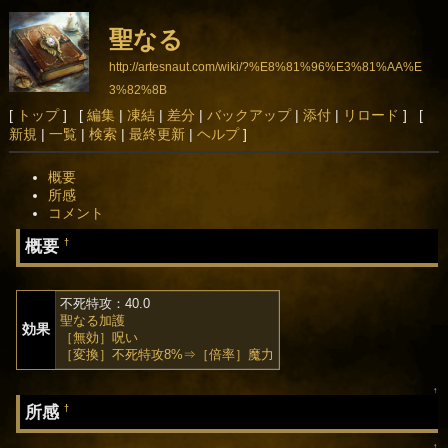
聖なる
http://artesnaut.com/wiki/?%E8%81%96%E3%81%AA%E
3%82%8B
[
トップ
] [
編集
|
凍結
|
差分
|
バックアップ
|
添付
|
リロード
] [
新規
|
一覧
|
検索
|
最終更新
|
ヘルプ
]
概要
所感
コメント
概要
†
不死特攻：40.0
聖なる加護
効果
［無効］呪い
［変換］不死特攻8%⇒［倍率］魔力
↑
所感
†
↑