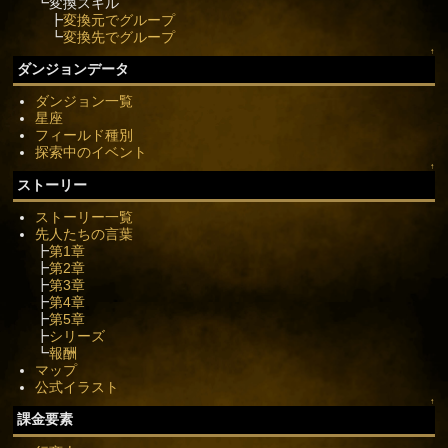
┗変換スキル
┣
変換元でグループ
┗
変換先でグループ
↑
ダンジョンデータ
ダンジョン一覧
星座
フィールド種別
探索中のイベント
↑
ストーリー
ストーリー一覧
先人たちの言葉
┣
第1章
┣
第2章
┣
第3章
┣
第4章
┣
第5章
┣
シリーズ
┗
報酬
マップ
公式イラスト
↑
課金要素