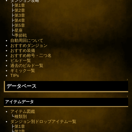
ダンジョン攻略
┣
第1章
┣
第2章
┣
第3章
┣
第4章
┣
第5章
┣
星座
┗
季節戦
自動周回について
おすすめダンジョン
おすすめ装備
おすすめ称号・二つ名
ビルド一覧
過去のビルド一覧
ギミック一覧
TIPs
↑
データベース
↑
アイテムデータ
アイテム図鑑
┗
種類別
ダンジョン別ドロップアイテム一覧
┣
第1章
┣
第2章