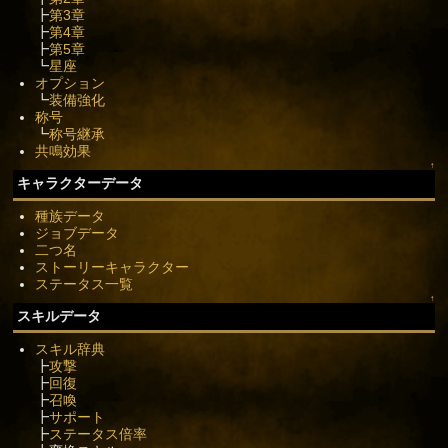
┣
第3章
┣
第4章
┣
第5章
┗
星座
オプション
┗
装備強化
称号
┗
称号継承
共鳴効果
↑
キャラクターデータ
種族データ
ジョブデータ
二つ名
ストーリーキャラクター
ステータス一覧
↑
スキルデータ
スキル辞典
┣
攻撃
┣
回復
┣
召喚
┣
サポート
┣
ステータス倍率