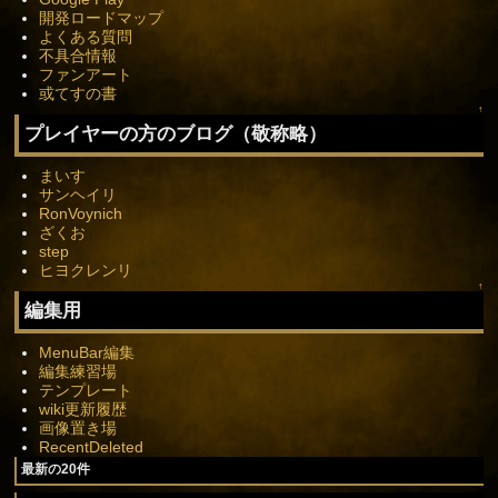
開発ロードマップ
よくある質問
不具合情報
ファンアート
或てすの書
↑
プレイヤーの方のブログ（敬称略）
まいす
サンヘイリ
RonVoynich
ざくお
step
ヒヨクレンリ
↑
編集用
MenuBar編集
編集練習場
テンプレート
wiki更新履歴
画像置き場
RecentDeleted
最新の20件