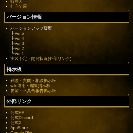
行商人
仕立て屋
↑
バージョン情報
バージョンアップ履歴
┣
Ver.5
┣
Ver.4
┣
Ver.3
┣
Ver.2
┗
Ver.1
実装予定・開発状況(外部リンク)
↑
掲示板
雑談・質問・相談掲示板
wiki運用・編集掲示板
要望・不具合報告掲示板
↑
外部リンク
公式HP
公式Discord
公式X
AppStore
Google Play