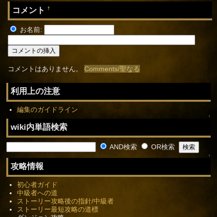
コメント
†
お名前:
コメントはありません。
Comments/聖なる
利用上の注意
編集のガイドライン
↑
wiki内単語検索
AND検索
OR検索
↑
攻略情報
初心者ガイド
中級者への道
ストーリー攻略後の指針/中級者
ストーリー最短攻略の道標