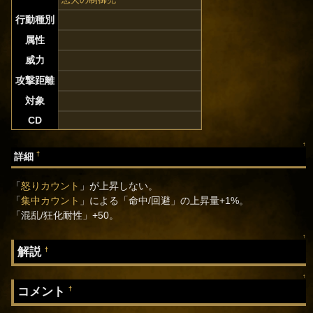
行動種別
属性
威力
攻撃距離
対象
CD
↑
†
詳細
「
怒りカウント
」が上昇しない。
「
集中カウント
」による「命中/回避」の上昇量+1%。
「混乱/狂化耐性」+50。
↑
解説
†
↑
コメント
†