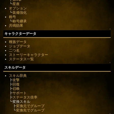
┗
星座
オプション
┗
装備強化
称号
┗
称号継承
共鳴効果
↑
キャラクターデータ
種族データ
ジョブデータ
二つ名
ストーリーキャラクター
ステータス一覧
↑
スキルデータ
スキル辞典
┣
攻撃
┣
回復
┣
召喚
┣
サポート
┣
ステータス倍率
┗変換スキル
┣
変換元でグループ
┗
変換先でグループ
↑