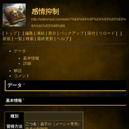
感情抑制
http://artesnaut.com/wiki/?%E6%84%9F%E6%83%85%E6%
8A%91%E5%88%B6
[
トップ
] [
編集
|
凍結
|
差分
|
バックアップ
|
添付
|
リロード
] [
新規
|
一覧
|
検索
|
最終更新
|
ヘルプ
]
データ
基本情報
詳細
解説
コメント
データ
†
↑
†
基本情報
種別
二つ名：
義手の（メーシャ専用）
習得方法
忠犬の制御兜