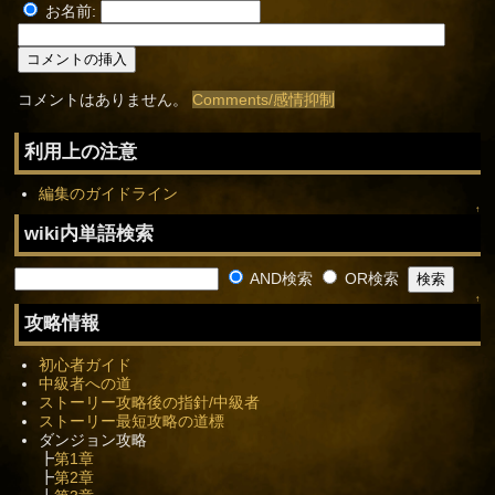
お名前:
コメントはありません。
Comments/感情抑制
利用上の注意
編集のガイドライン
↑
wiki内単語検索
AND検索
OR検索
↑
攻略情報
初心者ガイド
中級者への道
ストーリー攻略後の指針/中級者
ストーリー最短攻略の道標
ダンジョン攻略
┣
第1章
┣
第2章