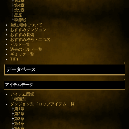
┣
第3章
┣
第4章
┣
第5章
┣
星座
┗
季節戦
自動周回について
おすすめダンジョン
おすすめ装備
おすすめ称号・二つ名
ビルド一覧
過去のビルド一覧
ギミック一覧
TIPs
↑
データベース
↑
アイテムデータ
アイテム図鑑
┗
種類別
ダンジョン別ドロップアイテム一覧
┣
第1章
┣
第2章
┣
第3章
┣
第4章
┣
第5章