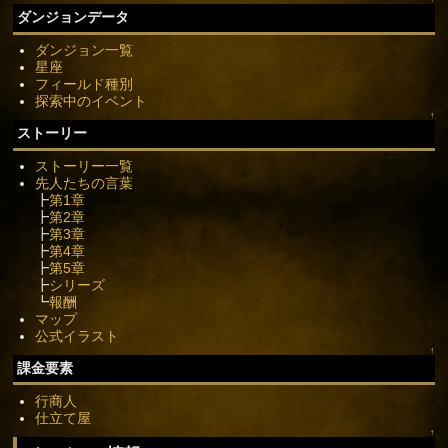
ダンジョンデータ
ダンジョン一覧
星座
フィールド種別
探索中のイベント
↑
ストーリー
ストーリー一覧
先人たちの言葉
┣
第1章
┣
第2章
┣
第3章
┣
第4章
┣
第5章
┣
シリーズ
┗
報酬
マップ
公式イラスト
↑
課金要素
行商人
仕立て屋
↑