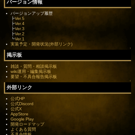
バージョン情報
バージョンアップ履歴
┣
Ver.5
┣
Ver.4
┣
Ver.3
┣
Ver.2
┗
Ver.1
実装予定・開発状況(外部リンク)
↑
掲示板
雑談・質問・相談掲示板
wiki運用・編集掲示板
要望・不具合報告掲示板
↑
外部リンク
公式HP
公式Discord
公式X
AppStore
Google Play
開発ロードマップ
よくある質問
不具合情報