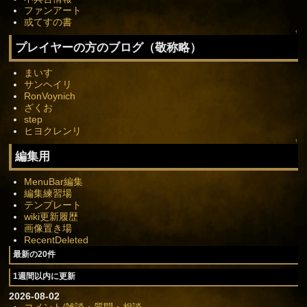
ファンアート
或てすの書
↑
プレイヤーの方のブログ（敬称略）
まいす
サンヘイリ
RonVoynich
ざくお
step
ヒヨクレンリ
↑
編集用
MenuBar編集
編集練習場
テンプレート
wiki更新履歴
画像置き場
RecentDeleted
最新の20件
1週間以内に更新
2026-08-02
コメント/雑談・質問・相談