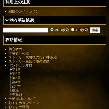
利用上の注意
編集のガイドライン
↑
wiki内単語検索
AND検索
OR検索
↑
攻略情報
初心者ガイド
中級者への道
ストーリー攻略後の指針/中級者
ストーリー最短攻略の道標
ダンジョン攻略
┣
第1章
┣
第2章
┣
第3章
┣
第4章
┣
第5章
┣
星座
┗
季節戦
自動周回について
おすすめダンジョン
おすすめ装備