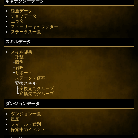
キャラクターデータ
種族データ
ジョブデータ
二つ名
ストーリーキャラクター
ステータス一覧
↑
スキルデータ
スキル辞典
┣
攻撃
┣
回復
┣
召喚
┣
サポート
┣
ステータス倍率
┗変換スキル
┣
変換元でグループ
┗
変換先でグループ
↑
ダンジョンデータ
ダンジョン一覧
星座
フィールド種別
探索中のイベント
↑