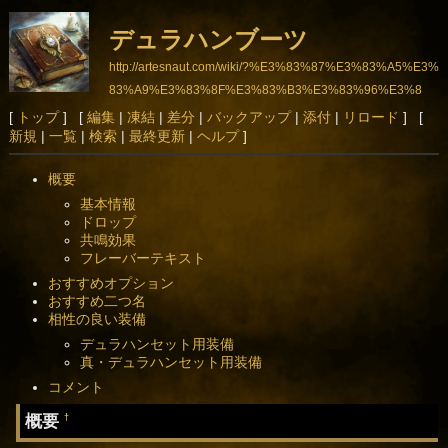
デュラハンブーツ
http://artesnaut.com/wiki/?%E3%83%87%E3%83%A5%E3%
83%A9%E3%83%8F%E3%83%B3%E3%83%96%E3%8
3%BC%E3%83%84
[
トップ
] [
編集
|
凍結
|
差分
|
バックアップ
|
添付
|
リロード
] [
新規
|
一覧
|
検索
|
最終更新
|
ヘルプ
]
概要
基本情報
ドロップ
共鳴効果
フレーバーテキスト
おすすめオプション
おすすめ二つ名
相性の良い装備
デュラハンセット用装備
真・デュラハンセット用装備
コメント
概要
†