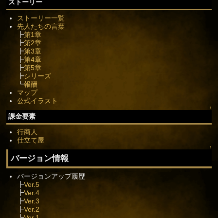
ストーリー
ストーリー一覧
先人たちの言葉
┣
第1章
┣
第2章
┣
第3章
┣
第4章
┣
第5章
┣
シリーズ
┗
報酬
マップ
公式イラスト
↑
課金要素
行商人
仕立て屋
↑
バージョン情報
バージョンアップ履歴
┣
Ver.5
┣
Ver.4
┣
Ver.3
┣
Ver.2
┗
Ver.1