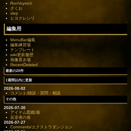
RonVoynich
ざくお
step
ヒヨクレンリ
↑
編集用
MenuBar編集
編集練習場
テンプレート
wiki更新履歴
画像置き場
RecentDeleted
最新の20件
1週間以内に更新
2026-08-02
コメント/雑談・質問・相談
その他
2026-07-30
アイテム図鑑/盾
反逆者の盾
2026-07-27
Comments/エクストラダンジョン