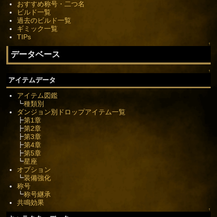
おすすめ称号・二つ名
ビルド一覧
過去のビルド一覧
ギミック一覧
TIPs
↑
データベース
↑
アイテムデータ
アイテム図鑑
┗
種類別
ダンジョン別ドロップアイテム一覧
┣
第1章
┣
第2章
┣
第3章
┣
第4章
┣
第5章
┗
星座
オプション
┗
装備強化
称号
┗
称号継承
共鳴効果
↑