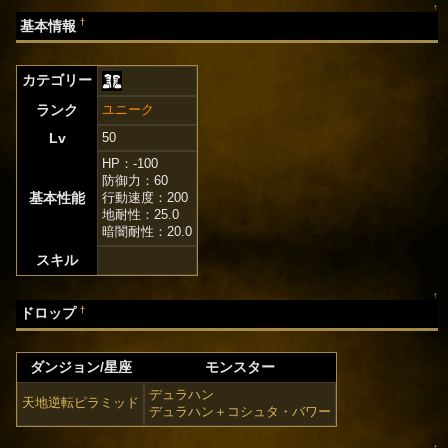
↑
†
基本情報
カテゴリー
ランク
ユニーク
Lv
50
HP：-100
防御力：60
基本性能
行動速度：200
地耐性：25.0
暗闇耐性：20.0
スキル
↑
†
ドロップ
ダンジョン/星座
モンスター
デュラハン
天地逆転ピラミッド
デュラハン＋コシュタ・バワー
↑