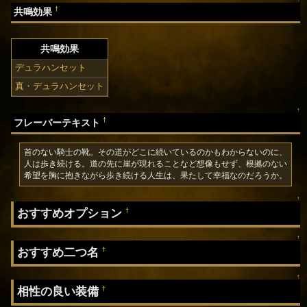
†
共鳴効果
共鳴効果
デュラハンセット
真・デュラハンセット
↑
†
フレーバーテキスト
首のない騎士の靴。その道がどこに続いているのかもわからないのに、
人は歩き続ける。道の先に崖が現れることなど想像もせず、根拠のない
希望を胸に抱きながら歩き続ける人生は、果たして幸福なのだろうか。
↑
おすすめオプション
†
↑
おすすめ二つ名
†
↑
相性の良い装備
†