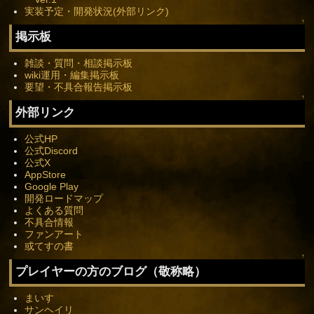
実装予定・開発状況(外部リンク)
↑
掲示板
雑談・質問・相談掲示板
wiki運用・編集掲示板
要望・不具合報告掲示板
↑
外部リンク
公式HP
公式Discord
公式X
AppStore
Google Play
開発ロードマップ
よくある質問
不具合情報
ファンアート
或てすの書
↑
プレイヤーの方のブログ（敬称略）
まいす
サンヘイリ