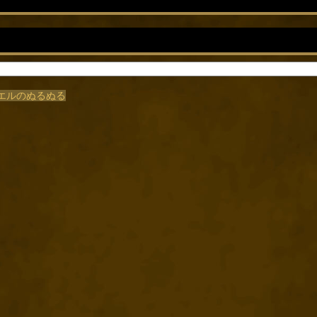
/カエルのぬるぬる