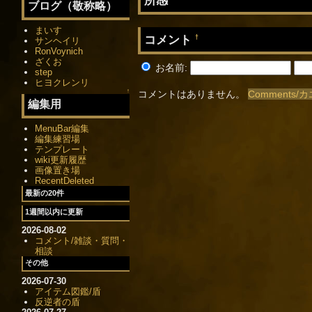
ブログ（敬称略）
まいす
コメント
†
サンヘイリ
RonVoynich
ざくお
お名前:
step
ヒヨクレンリ
↑
コメントはありません。
Comments
編集用
MenuBar編集
編集練習場
テンプレート
wiki更新履歴
画像置き場
RecentDeleted
最新の20件
1週間以内に更新
2026-08-02
コメント/雑談・質問・
相談
その他
2026-07-30
アイテム図鑑/盾
反逆者の盾