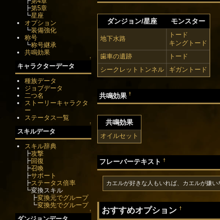
┣
第4章
┣
第5章
┗
星座
ダンジョン/星座
モンスター
オプション
┗
装備強化
トード
称号
地下水路
キングトード
┗
称号継承
共鳴効果
歯車の遺跡
トード
↑
キャラクターデータ
シークレットトンネル
ギガントード
種族データ
ジョブデータ
†
共鳴効果
二つ名
ストーリーキャラクタ
ー
ステータス一覧
共鳴効果
↑
スキルデータ
オイルセット
スキル辞典
┣
攻撃
┣
回復
†
フレーバーテキスト
┣
召喚
┣
サポート
┣
ステータス倍率
カエルが好きな人もいれば、カエルが嫌い
┗変換スキル
┣
変換元でグループ
┗
変換先でグループ
おすすめオプション
†
↑
ダンジョンデータ