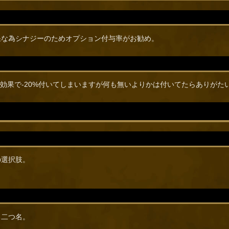
果な為シナジーのためオプション付与率がお勧め。
鳴効果で-20%付いてしまいますが何も無いよりかは付いてたらありがた
の選択肢。
。
る二つ名。