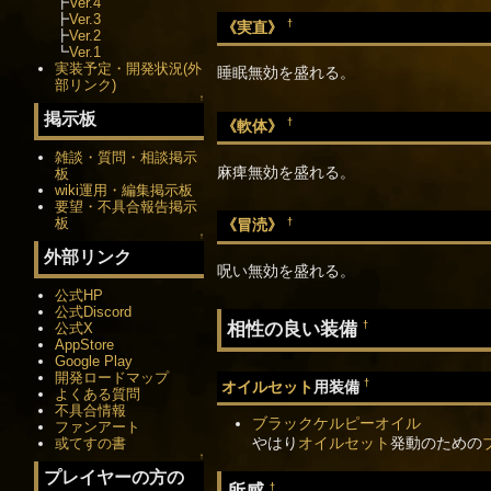
┣
Ver.4
┣
Ver.3
†
《実直》
┣
Ver.2
┗
Ver.1
実装予定・開発状況(外
睡眠無効を盛れる。
部リンク)
↑
掲示板
†
《軟体》
雑談・質問・相談掲示
麻痺無効を盛れる。
板
wiki運用・編集掲示板
要望・不具合報告掲示
板
†
《冒涜》
↑
外部リンク
呪い無効を盛れる。
公式HP
公式Discord
相性の良い装備
†
公式X
AppStore
Google Play
開発ロードマップ
†
オイルセット
用装備
よくある質問
不具合情報
ブラックケルピーオイル
ファンアート
やはり
オイルセット
発動のための
或てすの書
↑
プレイヤーの方の
所感
†