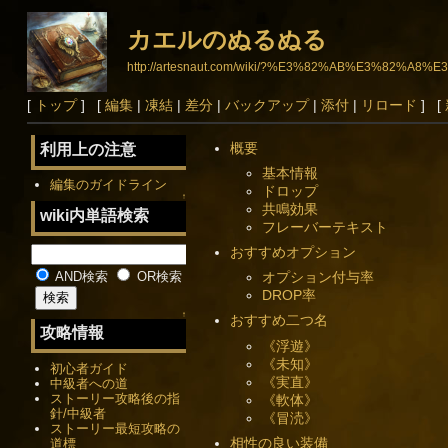
カエルのぬるぬる
http://artesnaut.com/wiki/?%E3%82%AB%E3%8
[
トップ
] [
編集
|
凍結
|
差分
|
バックアップ
|
添付
|
リロード
] [
概要
利用上の注意
基本情報
編集のガイドライン
ドロップ
↑
共鳴効果
wiki内単語検索
フレーバーテキスト
おすすめオプション
AND検索
OR検索
オプション付与率
DROP率
↑
おすすめ二つ名
攻略情報
《浮遊》
《未知》
初心者ガイド
《実直》
中級者への道
ストーリー攻略後の指
《軟体》
針/中級者
《冒涜》
ストーリー最短攻略の
相性の良い装備
道標