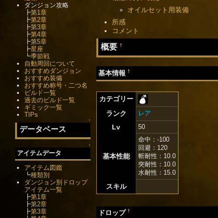
ダンジョン攻略
オイルセット用装備
┣
第1章
┣
第2章
所感
┣
第3章
コメント
┣
第4章
┣
第5章
概要
†
┣
星座
┗
季節戦
自動周回について
おすすめダンジョン
†
基本情報
おすすめ装備
おすすめ称号・二つ名
ビルド一覧
カテゴリー
過去のビルド一覧
ギミック一覧
ランク
レア
TIPs
↑
Lv
50
データベース
命中：-100
↑
回避：120
アイテムデータ
基本性能
斬耐性：10.0
突耐性：10.0
アイテム図鑑
水耐性：15.0
┗
種類別
ダンジョン別ドロップ
スキル
アイテム一覧
┣
第1章
┣
第2章
┣
第3章
†
ドロップ