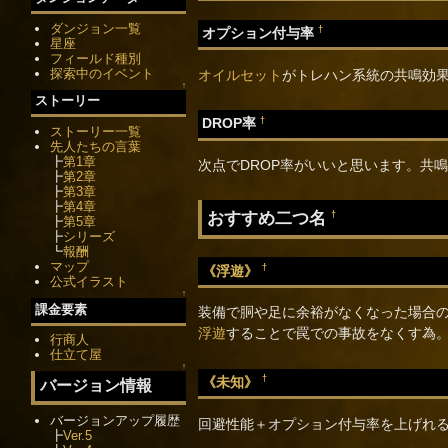
ダンジョン一覧
†
オプション付与率
星座
フィールド種別
探索中のイベント
オイルセット
がトレハン系統の共鳴効
↑
ストーリー
†
DROP率
ストーリー一覧
先人たちの言葉
┣
第1章
次点でDROP率がいいと思います。共
┣
第2章
┣
第3章
┣
第4章
おすすめ二つ名
†
┣
第5章
┣
シリーズ
┗
報酬
マップ
†
《浮遊》
公式イラスト
↑
課金要素
装備で胴や足に余裕がなくなった場合
浮遊
することで罠での事故をなくす為
行商人
仕立て屋
↑
†
《未知》
バージョン情報
バージョンアップ履歴
回避性能＋オプション付与率を上げれ
┣
Ver.5