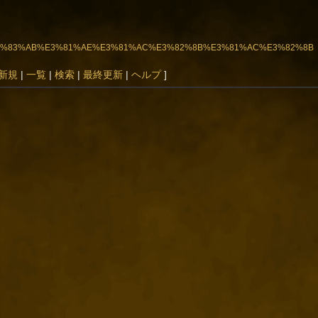
2%A8%E3%83%AB%E3%81%AE%E3%81%AC%E3%82%8B%E3%81%AC%E3%82%8B
新規
|
一覧
|
検索
|
最終更新
|
ヘルプ
]