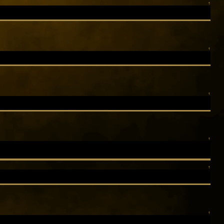
↑
↑
↑
↑
↑
↑