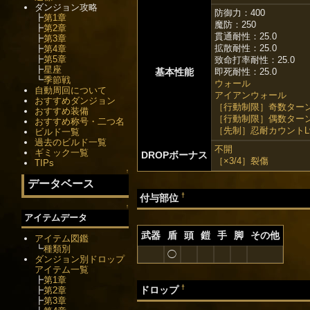
ダンジョン攻略
防御力：400
┣
第1章
魔防：250
┣
第2章
貫通耐性：25.0
┣
第3章
拡散耐性：25.0
┣
第4章
┣
第5章
致命打率耐性：25.0
┣
星座
基本性能
即死耐性：25.0
┗
季節戦
ウォール
自動周回について
アイアンウォール
おすすめダンジョン
［行動制限］奇数ター
おすすめ装備
［行動制限］偶数ター
おすすめ称号・二つ名
［先制］忍耐カウントLv
ビルド一覧
過去のビルド一覧
不開
ギミック一覧
DROPボーナス
［×3/4］裂傷
TIPs
↑
データベース
†
付与部位
↑
アイテムデータ
武器
盾
頭
鎧
手
脚
その他
アイテム図鑑
┗
種類別
◯
ダンジョン別ドロップ
アイテム一覧
┣
第1章
†
ドロップ
┣
第2章
┣
第3章