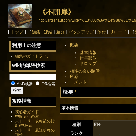
《不開扉》
http://artesnaut.com/wiki/?%E3%80%8A%E4%B8%
[
トップ
] [
編集
|
凍結
|
差分
|
バックアップ
|
添付
|
リロード
] [
概要
利用上の注意
基本情報
編集のガイドライン
付与部位
↑
ドロップ
wiki内単語検索
相性の良い装備
所感
コメント
AND検索
OR検索
概要
†
↑
攻略情報
†
基本情報
初心者ガイド
中級者への道
ストーリー攻略後の指
種別
固有
針/中級者
ストーリー最短攻略の
ランク
レア
道標