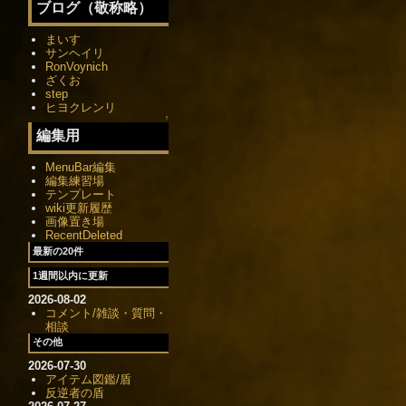
ブログ（敬称略）
まいす
サンヘイリ
RonVoynich
ざくお
step
ヒヨクレンリ
↑
編集用
MenuBar編集
編集練習場
テンプレート
wiki更新履歴
画像置き場
RecentDeleted
最新の20件
1週間以内に更新
2026-08-02
コメント/雑談・質問・
相談
その他
2026-07-30
アイテム図鑑/盾
反逆者の盾