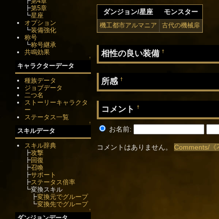
┣
第4章
┣
第5章
ダンジョン/星座
モンスター
┗
星座
オプション
機工都市アルマニア
古代の機械扉
┗
装備強化
称号
┗
称号継承
共鳴効果
相性の良い装備
†
↑
キャラクターデータ
所感
種族データ
†
ジョブデータ
二つ名
ストーリーキャラクタ
コメント
†
ー
ステータス一覧
↑
お名前:
スキルデータ
スキル辞典
コメントはありません。
Comments/
┣
攻撃
┣
回復
┣
召喚
┣
サポート
┣
ステータス倍率
┗変換スキル
┣
変換元でグループ
┗
変換先でグループ
↑
ダンジョンデータ