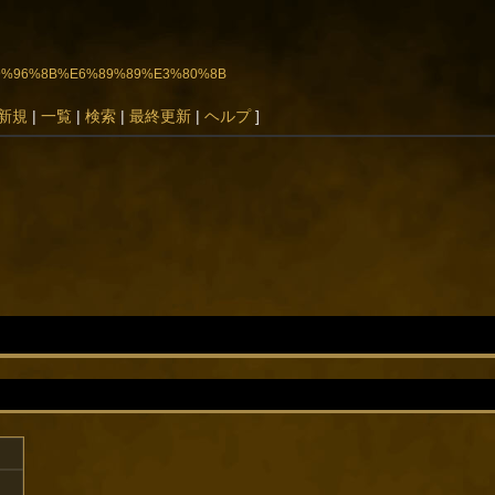
8D%E9%96%8B%E6%89%89%E3%80%8B
新規
|
一覧
|
検索
|
最終更新
|
ヘルプ
]