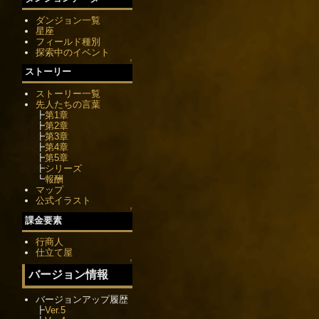
ダンジョン一覧
星座
フィールド種別
探索中のイベント
↑
ストーリー
ストーリー一覧
先人たちの言葉
┣
第1章
┣
第2章
┣
第3章
┣
第4章
┣
第5章
┣
シリーズ
┗
報酬
マップ
公式イラスト
↑
課金要素
行商人
仕立て屋
↑
バージョン情報
バージョンアップ履歴
┣
Ver.5