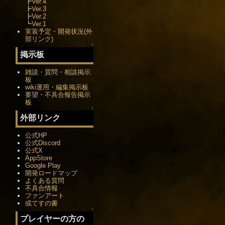
┣
Ver.4
┣
Ver.3
┣
Ver.2
┗
Ver.1
実装予定・開発状況(外
部リンク)
↑
掲示板
雑談・質問・相談掲示
板
wiki運用・編集掲示板
要望・不具合報告掲示
板
↑
外部リンク
公式HP
公式Discord
公式X
AppStore
Google Play
開発ロードマップ
よくある質問
不具合情報
ファンアート
或てすの書
↑
プレイヤーの方の