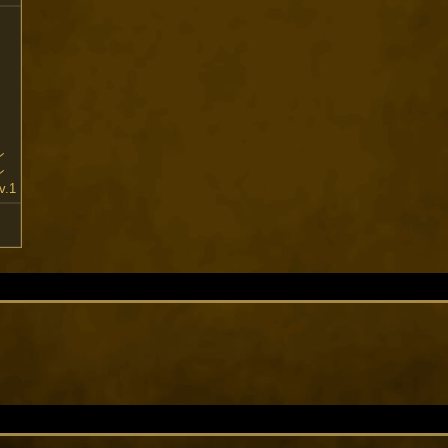
ン
ン
.1