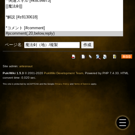
ページ名:
Site admin:
artesnaut
PukiWiki 1.5.3
© 2001-2020
PukiWiki Development Team
. Powered by PHP 7.4.33. HTML
convert time: 0.020 sec.
This site is protected by reCAPTCHA and the Google
Privacy Policy
and
Terms of Service
apply.