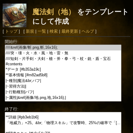
魔法剣（地）
をテンプレート
にして作成
[
トップ
] [
新規
|
一覧
|
検索
|
最終更新
|
ヘルプ
]
開始行:
終了行: