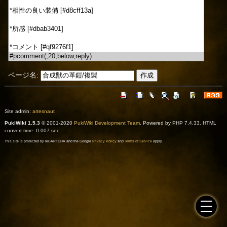
ページ名:
Site admin:
artesnaut
PukiWiki 1.5.3
© 2001-2020
PukiWiki Development Team
. Powered by PHP 7.4.33. HTML
convert time: 0.007 sec.
This site is protected by reCAPTCHA and the Google
Privacy Policy
and
Terms of Service
apply.