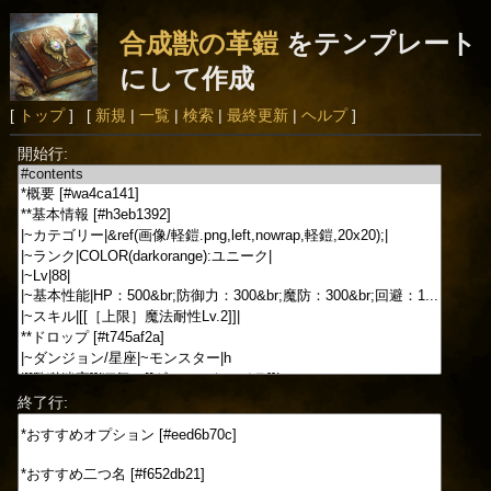
合成獣の革鎧
をテンプレート
にして作成
[
トップ
] [
新規
|
一覧
|
検索
|
最終更新
|
ヘルプ
]
開始行:
終了行: