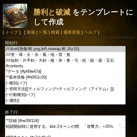
勝利と破滅
をテンプレートに
して作成
[
トップ
] [
新規
|
一覧
|
検索
|
最終更新
|
ヘルプ
]
開始行:
終了行: