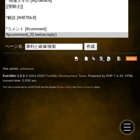
ページ名:
Site admin:
artesnaut
PukiWiki 1.5.3
© 2001-2020
PukiWiki Development Team
. Powered by PHP 7.4.33. HTML
convert time: 0.008 sec.
This site is protected by reCAPTCHA and the Google
Privacy Policy
and
Terms of Service
apply.