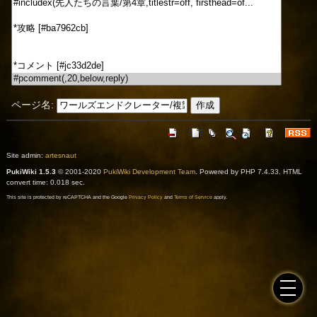
ページ名:
Site admin:
artesnaut
PukiWiki 1.5.3
© 2001-2020
PukiWiki Development Team
. Powered by PHP 7.4.33. HTML
convert time: 0.018 sec.
This site is protected by reCAPTCHA and the Google
Privacy Policy
and
Terms of Service
apply.