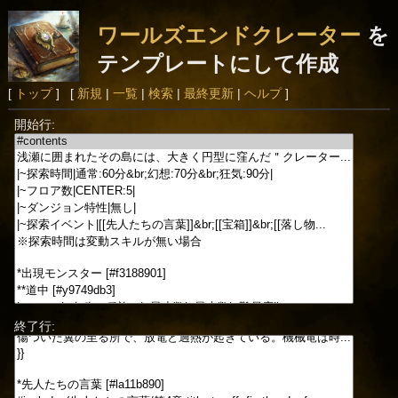
ワールズエンドクレーター
を
テンプレートにして作成
[
トップ
] [
新規
|
一覧
|
検索
|
最終更新
|
ヘルプ
]
開始行:
終了行: