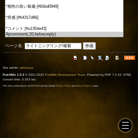
ページ名:
Site admin:
artesnaut
PukiWiki 1.5.3
© 2001-2020
PukiWiki Development Team
. Powered by PHP 7.4.33. HTML
convert time: 0.353 sec.
This site is protected by reCAPTCHA and the Google
Privacy Policy
and
Terms of Service
apply.