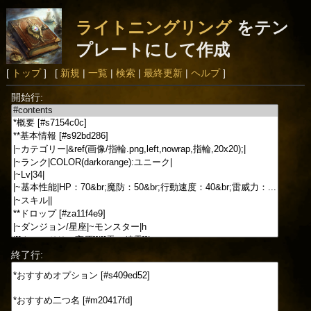
ライトニングリング
をテン
プレートにして作成
[
トップ
] [
新規
|
一覧
|
検索
|
最終更新
|
ヘルプ
]
開始行:
終了行: