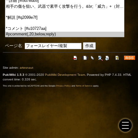
ページ名:
Site admin:
artesnaut
PukiWiki 1.5.3
© 2001-2020
PukiWiki Development Team
. Powered by PHP 7.4.33. HTML
convert time: 0.326 sec.
This site is protected by reCAPTCHA and the Google
Privacy Policy
and
Terms of Service
apply.