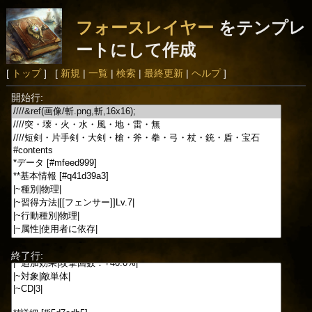
フォースレイヤー
をテンプレ
ートにして作成
[
トップ
] [
新規
|
一覧
|
検索
|
最終更新
|
ヘルプ
]
開始行:
終了行: