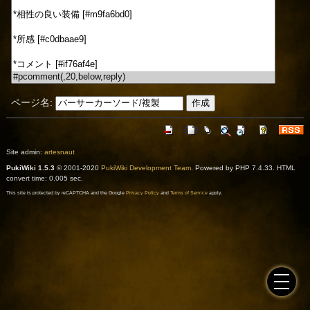
ページ名:
Site admin:
artesnaut
PukiWiki 1.5.3
© 2001-2020
PukiWiki Development Team
. Powered by PHP 7.4.33. HTML
convert time: 0.005 sec.
This site is protected by reCAPTCHA and the Google
Privacy Policy
and
Terms of Service
apply.