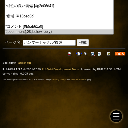
ページ名:
Site admin:
artesnaut
PukiWiki 1.5.3
© 2001-2020
PukiWiki Development Team
. Powered by PHP 7.4.33. HTML
convert time: 0.005 sec.
This site is protected by reCAPTCHA and the Google
Privacy Policy
and
Terms of Service
apply.