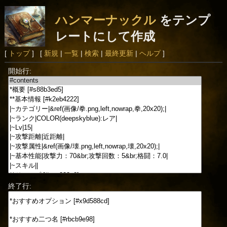
ハンマーナックル
をテンプ
レートにして作成
[
トップ
] [
新規
|
一覧
|
検索
|
最終更新
|
ヘルプ
]
開始行:
終了行: