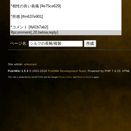
ページ名:
Site admin:
artesnaut
PukiWiki 1.5.3
© 2001-2020
PukiWiki Development Team
. Powered by PHP 7.4.33. HTML c
This site is protected by reCAPTCHA and the Google
Privacy Policy
and
Terms of Service
apply.