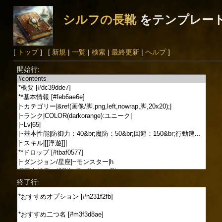
シルフの長靴
をテンプレー
[
トップ
] [
新規
|
一覧
|
検索
|
最終更新
|
ヘルプ
]
開始行:
終了行: