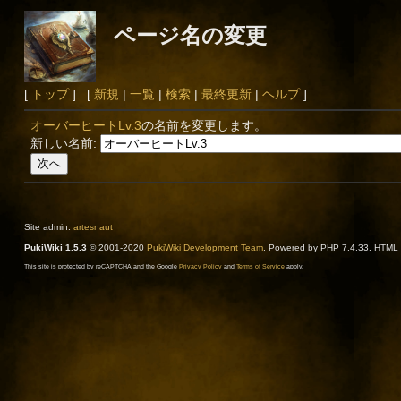
ページ名の変更
[
トップ
] [
新規
|
一覧
|
検索
|
最終更新
|
ヘルプ
]
オーバーヒートLv.3
の名前を変更します。
新しい名前:
Site admin:
artesnaut
PukiWiki 1.5.3
© 2001-2020
PukiWiki Development Team
. Powered by PHP 7.4.33. HTML c
This site is protected by reCAPTCHA and the Google
Privacy Policy
and
Terms of Service
apply.