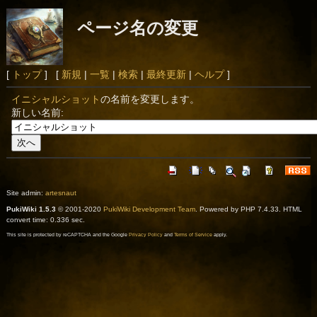
ページ名の変更
[
トップ
] [
新規
|
一覧
|
検索
|
最終更新
|
ヘルプ
]
イニシャルショット
の名前を変更します。
新しい名前:
Site admin:
artesnaut
PukiWiki 1.5.3
© 2001-2020
PukiWiki Development Team
. Powered by PHP 7.4.33. HTML
convert time: 0.336 sec.
This site is protected by reCAPTCHA and the Google
Privacy Policy
and
Terms of Service
apply.