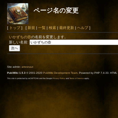
ページ名の変更
[
トップ
] [
新規
|
一覧
|
検索
|
最終更新
|
ヘルプ
]
いかずちの壺
の名前を変更します。
新しい名前:
Site admin:
artesnaut
PukiWiki 1.5.3
© 2001-2020
PukiWiki Development Team
. Powered by PHP 7.4.33. HTML c
This site is protected by reCAPTCHA and the Google
Privacy Policy
and
Terms of Service
apply.