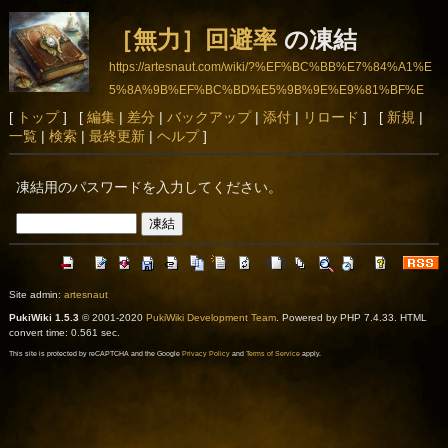
［無力］回避率
の凍結
https://artesnaut.com/wiki/?%EF%BC%BB%E7%84%A1%E
5%8A%9B%EF%BC%BD%E5%9B%9E%E9%81%BF%E
7%8E%87
[
トップ
] [
編集
|
差分
|
バックアップ
|
添付
|
リロード
] [
新規
|
一覧
|
検索
|
最終更新
|
ヘルプ
]
凍結用のパスワードを入力してください。
Site admin:
artesnaut
PukiWiki 1.5.3
© 2001-2020
PukiWiki Development Team
. Powered by PHP 7.4.33. HTML
convert time: 0.561 sec.
This site is protected by reCAPTCHA and the Google
Privacy Policy
and
Terms of Service
apply.