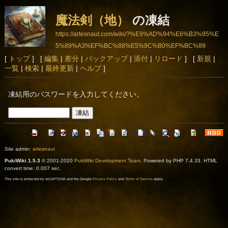
魔法剣（地）
の凍結
https://artesnaut.com/wiki/?%E9%AD%94%E6%B3%95%E
5%89%A3%EF%BC%88%E5%9C%B0%EF%BC%89
[
トップ
] [
編集
|
差分
|
バックアップ
|
添付
|
リロード
] [
新規
|
一覧
|
検索
|
最終更新
|
ヘルプ
]
凍結用のパスワードを入力してください。
Site admin:
artesnaut
PukiWiki 1.5.3
© 2001-2020
PukiWiki Development Team
. Powered by PHP 7.4.33. HTML
convert time: 0.007 sec.
This site is protected by reCAPTCHA and the Google
Privacy Policy
and
Terms of Service
apply.