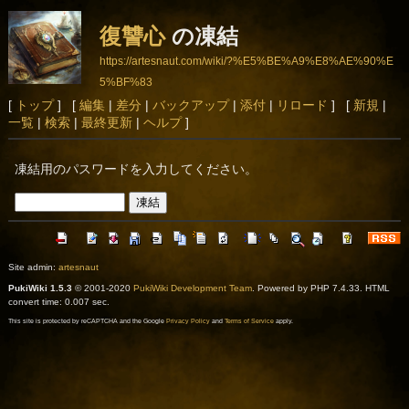
復讐心
の凍結
https://artesnaut.com/wiki/?%E5%BE%A9%E8%AE%90%E
5%BF%83
[
トップ
] [
編集
|
差分
|
バックアップ
|
添付
|
リロード
] [
新規
|
一覧
|
検索
|
最終更新
|
ヘルプ
]
凍結用のパスワードを入力してください。
Site admin:
artesnaut
PukiWiki 1.5.3
© 2001-2020
PukiWiki Development Team
. Powered by PHP 7.4.33. HTML
convert time: 0.007 sec.
This site is protected by reCAPTCHA and the Google
Privacy Policy
and
Terms of Service
apply.