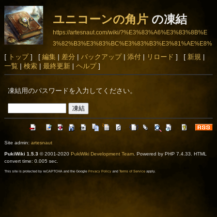
ユニコーンの角片
の凍結
https://artesnaut.com/wiki/?%E3%83%A6%E3%83%8B%E
3%82%B3%E3%83%BC%E3%83%B3%E3%81%AE%E8%
A7%92%E7%89%87
[
トップ
] [
編集
|
差分
|
バックアップ
|
添付
|
リロード
] [
新規
|
一覧
|
検索
|
最終更新
|
ヘルプ
]
凍結用のパスワードを入力してください。
Site admin:
artesnaut
PukiWiki 1.5.3
© 2001-2020
PukiWiki Development Team
. Powered by PHP 7.4.33. HTML
convert time: 0.005 sec.
This site is protected by reCAPTCHA and the Google
Privacy Policy
and
Terms of Service
apply.