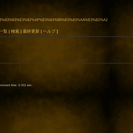
2%B8%E3%83%83%E3%82%AF%E3%83%90%E3%83%AA%E3%82%A2
一覧
|
検索
|
最終更新
|
ヘルプ
]
onvert time: 0.311 sec.