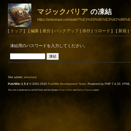
マジックバリア
の凍結
https://artesnaut.com/wiki/?%E3%83%9E%E3%8
[
トップ
] [
編集
|
差分
|
バックアップ
|
添付
|
リロード
] [
新規
|
凍結用のパスワードを入力してください。
Site admin:
artesnaut
PukiWiki 1.5.3
© 2001-2020
PukiWiki Development Team
. Powered by PHP 7.4.33. HTML c
This site is protected by reCAPTCHA and the Google
Privacy Policy
and
Terms of Service
apply.