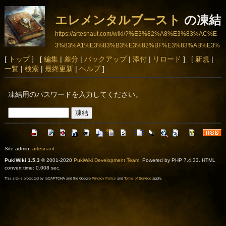
エレメンタルブースト
の凍結
https://artesnaut.com/wiki/?%E3%82%A8%E3%83%AC%E
3%83%A1%E3%83%B3%E3%82%BF%E3%83%AB%E3%
83%96%E3%83%BC%E3%82%B9%E3%83%88
[
トップ
] [
編集
|
差分
|
バックアップ
|
添付
|
リロード
] [
新規
|
一覧
|
検索
|
最終更新
|
ヘルプ
]
凍結用のパスワードを入力してください。
Site admin:
artesnaut
PukiWiki 1.5.3
© 2001-2020
PukiWiki Development Team
. Powered by PHP 7.4.33. HTML
convert time: 0.008 sec.
This site is protected by reCAPTCHA and the Google
Privacy Policy
and
Terms of Service
apply.