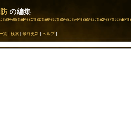
魔防
の編集
5%A4%89%E6%8F%9B%EF%BC%BD%E6%95%B5%E5%AF%BE5%25%E2%87%92
一覧
|
検索
|
最終更新
|
ヘルプ
]