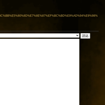
%EF%BC%BB%E5%80%8D%E7%8E%87%EF%BC%BD%E9%AD%94%E9%98%