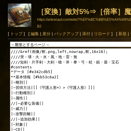
［変換］敵対5%⇒［倍率］
https://artesnaut.com/wiki/?%EF%BC%BB%E
B2
[
トップ
] [
編集
|
差分
|
バックアップ
|
添付
|
リロード
] [
新規
|