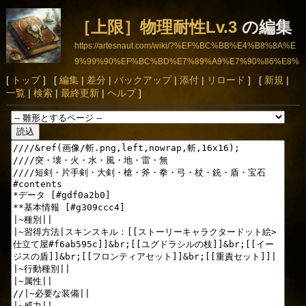
［上限］物理耐性Lv.3
の編集
https://artesnaut.com/wiki/?%EF%BC%BB%E4%B8%8A%E
9%99%90%EF%BC%BD%E7%89%A9%E7%90%86%E8%
80%90%E6%80%A7Lv.3
[
トップ
] [
編集
|
差分
|
バックアップ
|
添付
|
リロード
] [
新規
|
一覧
|
検索
|
最終更新
|
ヘルプ
]