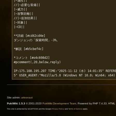
|~属性||

//|~必要な装備||

|~威力||

|~攻撃距離||

//|~追加効果||

|~対象||

|~CD||

**詳細 [#cd42cd4e]

ダンジョンの「探索時間」-3%。

*解説 [#b5cbef4c]

*コメント [#o4c698d2]

#pcomment(,20,below,reply)

IP:175.108.195.207 TIME:"2025-11-12 (水) 14:01:35" REFERE
Site admin:
artesnaut
PukiWiki 1.5.3
© 2001-2020
PukiWiki Development Team
. Powered by PHP 7.4.33. HTML c
This site is protected by reCAPTCHA and the Google
Privacy Policy
and
Terms of Service
apply.