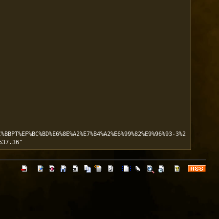
C%BBPT%EF%BC%BD%E6%8E%A2%E7%B4%A2%E6%99%82%E9%96%93-3%2