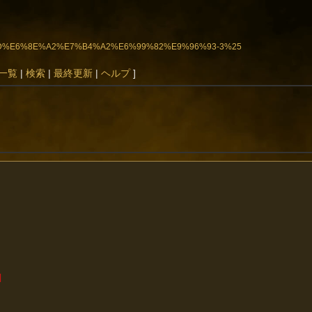
%BC%BD%E6%8E%A2%E7%B4%A2%E6%99%82%E9%96%93-3%25
一覧
|
検索
|
最終更新
|
ヘルプ
]
|