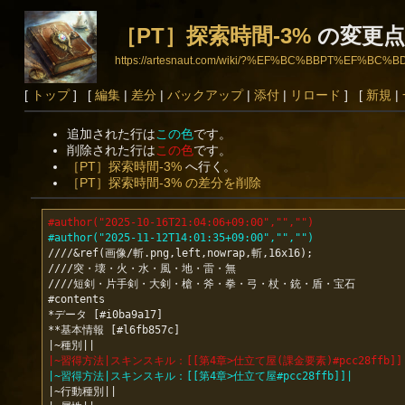
［PT］探索時間-3%
の変更点
https://artesnaut.com/wiki/?%EF%BC%BBPT%EF
[
トップ
] [
編集
|
差分
|
バックアップ
|
添付
|
リロード
] [
新規
|
追加された行は
この色
です。
削除された行は
この色
です。
［PT］探索時間-3%
へ行く。
［PT］探索時間-3% の差分を削除
#author("2025-10-16T21:04:06+09:00","","")
#author("2025-11-12T14:01:35+09:00","","")
////&ref(画像/斬.png,left,nowrap,斬,16x16);

////突・壊・火・水・風・地・雷・無

////短剣・片手剣・大剣・槍・斧・拳・弓・杖・銃・盾・宝石

#contents

*データ [#i0ba9a17]

**基本情報 [#l6fb857c]

|~習得方法|スキンスキル：[[第4章>仕立て屋(課金要素)#pcc28ffb]]
|~習得方法|スキンスキル：[[第4章>仕立て屋#pcc28ffb]]|
|~行動種別||
