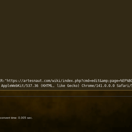
R:"https://artesnaut.com/wiki/index.php?cmd=edit&amp;page=%EF%B
onvert time: 0.005 sec.