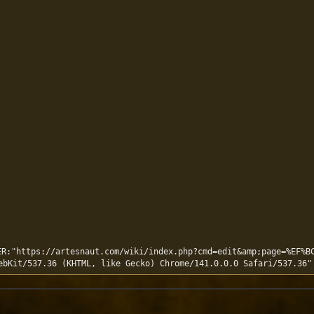
R:"https://artesnaut.com/wiki/index.php?cmd=edit&amp;page=%EF%B