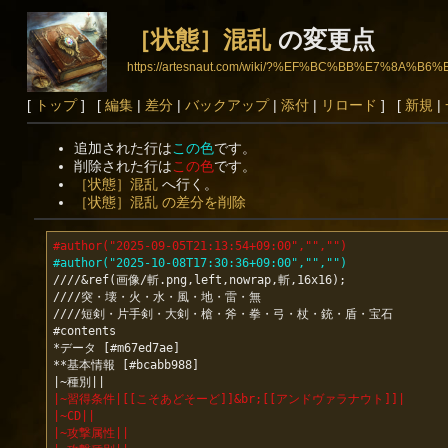
［状態］混乱
の変更点
https://artesnaut.com/wiki/?%EF%BC%BB%E7%8
[
トップ
] [
編集
|
差分
|
バックアップ
|
添付
|
リロード
] [
新規
|
追加された行は
この色
です。
削除された行は
この色
です。
［状態］混乱
へ行く。
［状態］混乱 の差分を削除
#author("2025-09-05T21:13:54+09:00","","")
#author("2025-10-08T17:30:36+09:00","","")
////&ref(画像/斬.png,left,nowrap,斬,16x16);

////突・壊・火・水・風・地・雷・無

////短剣・片手剣・大剣・槍・斧・拳・弓・杖・銃・盾・宝石

#contents

*データ [#m67ed7ae]

**基本情報 [#bcabb988]

|~習得条件|[[こそあどそーど]]&br;[[アンドヴァラナウト]]|
|~CD||
|~攻撃属性||