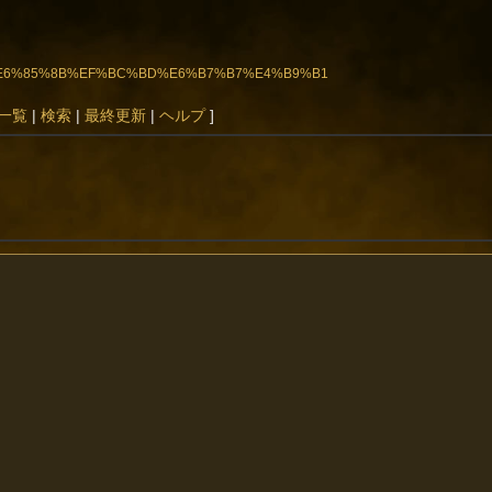
A%B6%E6%85%8B%EF%BC%BD%E6%B7%B7%E4%B9%B1
一覧
|
検索
|
最終更新
|
ヘルプ
]