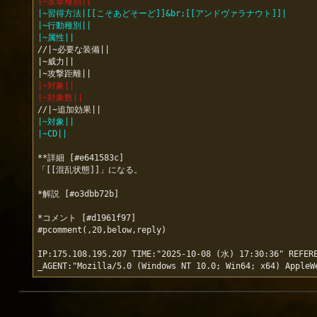
|~攻撃種別||
|~習得方法|[[こそあどそーど]]&br;[[アンドヴァラナウト]]|
|~行動種別||
|~属性||
//|~必要な装備||

|~威力||

|~対象||
|~対象数||
|~対象||
|~CD||
**詳細 [#e641583c]

「[[混乱状態]]」になる。

*解説 [#o3dbb72b]

*コメント [#d1961f97]

#pcomment(,20,below,reply)

IP:175.108.195.207 TIME:"2025-10-08 (水) 17:30:36" REFERE