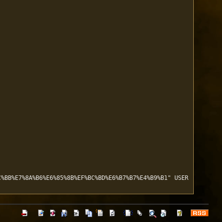
C%BB%E7%8A%B6%E6%85%8B%EF%BC%BD%E6%B7%B7%E4%B9%B1" USER