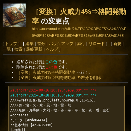
［変換］火威力4%⇒格闘発動
率
の変更点
https://artesnaut.com/wiki/?%EF%BC%BB%E5%A4%89%E
6%8F%9B%EF%BC%BD%E7%81%AB%E5%A8%81%E
5%8A%9B4%25%E2%87%92%E6%A0%BC%E9%97%9
[
トップ
] [
編集
|
差分
|
バックアップ
|
添付
|
リロード
] [
新規
|
一覧
|
検索
|
最終更新
|
ヘルプ
]
8%E7%99%BA%E5%8B%95%E7%8E%87
追加された行は
この色
です。
削除された行は
この色
です。
［変換］火威力4%⇒格闘発動率
へ行く。
［変換］火威力4%⇒格闘発動率 の差分を削除
#author("2025-09-16T20:19:43+09:00","","")
#author("2025-10-18T10:16:42+09:00","","")
////&ref(画像/斬.png,left,nowrap,斬,16x16);

////突・壊・火・水・風・地・雷・無

////短剣・片手剣・大剣・槍・斧・拳・弓・杖・銃・盾・宝石

#contents

*データ [#rde84414]

**基本情報 [#n943508e]
