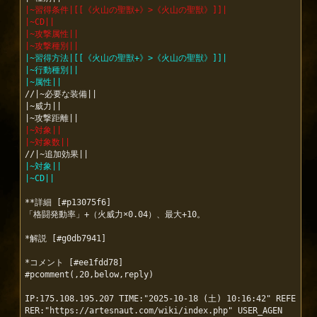
|~習得条件|[[《火山の聖獣+》>《火山の聖獣》]]|
|~CD||
|~攻撃属性||
|~攻撃種別||
|~習得方法|[[《火山の聖獣+》>《火山の聖獣》]]|
|~行動種別||
|~属性||
//|~必要な装備||

|~威力||

|~対象||
|~対象数||
|~対象||
|~CD||
**詳細 [#p13075f6]

「格闘発動率」+（火威力×0.04）、最大+10。

*解説 [#g0db7941]

*コメント [#ee1fdd78]

#pcomment(,20,below,reply)

IP:175.108.195.207 TIME:"2025-10-18 (土) 10:16:42" REFE
RER:"https://artesnaut.com/wiki/index.php" USER_AGEN