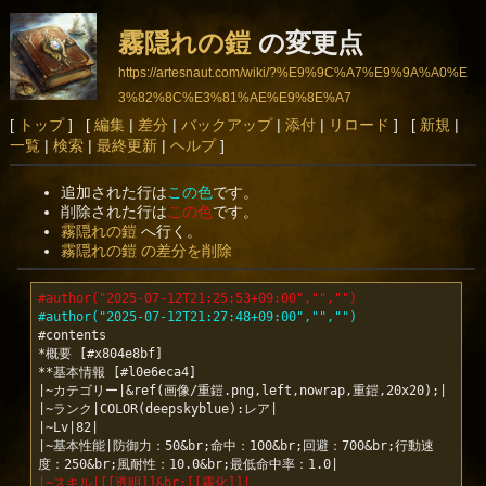
霧隠れの鎧
の変更点
https://artesnaut.com/wiki/?%E9%9C%A7%E9%9A%A0%E
3%82%8C%E3%81%AE%E9%8E%A7
[
トップ
] [
編集
|
差分
|
バックアップ
|
添付
|
リロード
] [
新規
|
一覧
|
検索
|
最終更新
|
ヘルプ
]
追加された行は
この色
です。
削除された行は
この色
です。
霧隠れの鎧
へ行く。
霧隠れの鎧 の差分を削除
#author("2025-07-12T21:25:53+09:00","","")
#author("2025-07-12T21:27:48+09:00","","")
#contents

*概要 [#x804e8bf]

**基本情報 [#l0e6eca4]

|~カテゴリー|&ref(画像/重鎧.png,left,nowrap,重鎧,20x20);|

|~ランク|COLOR(deepskyblue):レア|

|~Lv|82|

|~基本性能|防御力：50&br;命中：100&br;回避：700&br;行動速
|~スキル|[[透明]]&br;[[霧化]]|