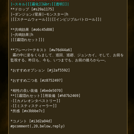
|~スキル|[[霧化]]&br;[[透明]]|
**ドロップ [#s29a1175]

|~ダンジョン/星座|~モンスター|h

|[[スチームウォール]]|[[インビジブルパトロール]]|

**共鳴効果 [#o6c45d08]

|~共鳴効果|h

|[[霧隠れセット]]|

**フレーバーテキスト [#w76d44a6]

 霧の中に姿をくらまして、巡回、巡廻、ジュンカイ。そして、お前を
監視する。昨日も、今も、いつまでも、お前の後ろから——。

*おすすめオプション [#j2af5592]

*おすすめ二つ名 [#z8752497]

*相性の良い装備 [#bede5070]

**[[霧隠れセット]]用装備 [#h87b2469]

-[[カメレオンタペストリー]]

-[[ミスティスティーラー]]

*所感 [#x3bbbe7c]

*コメント [#i3d2a04d]

#pcomment(,20,below,reply)
