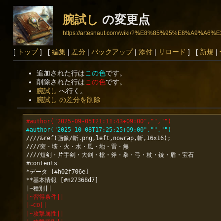
腕試し
の変更点
https://artesnaut.com/wiki/?%E8%85%95%E8%A9%A6
[
トップ
] [
編集
|
差分
|
バックアップ
|
添付
|
リロード
] [
新規
|
追加された行は
この色
です。
削除された行は
この色
です。
腕試し
へ行く。
腕試し の差分を削除
#author("2025-09-05T21:11:43+09:00","","")
#author("2025-10-08T17:25:25+09:00","","")
////&ref(画像/斬.png,left,nowrap,斬,16x16);

////突・壊・火・水・風・地・雷・無

////短剣・片手剣・大剣・槍・斧・拳・弓・杖・銃・盾・宝石

#contents

*データ [#h02f706e]

**基本情報 [#n27368d7]

|~習得条件||
|~CD||
|~攻撃属性||