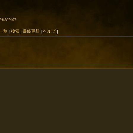
%E3%81%97
一覧
|
検索
|
最終更新
|
ヘルプ
]