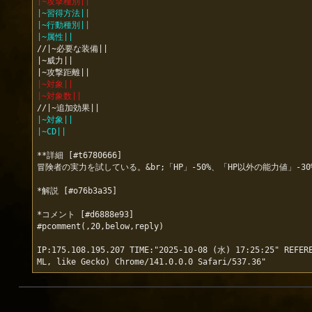
|~攻撃種別||
|~習得方法||
|~行動種別||
|~属性||
//|~必要な装備||

|~威力||

|~対象||
|~対象数||
|~対象||
|~CD||
**詳細 [#t6780666]

冒険者の実力を試している。&br;「HP」-50%、「HP以外の能力値」-30%
*解説 [#o76b3a35]

*コメント [#d6888e93]

#pcomment(,20,below,reply)

IP:175.108.195.207 TIME:"2025-10-08 (水) 17:25:25" REFERE