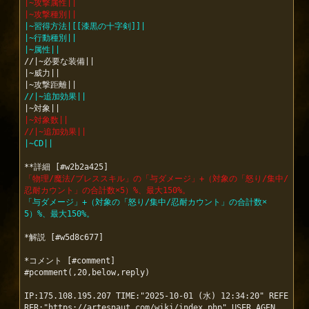
|~攻撃属性||
|~攻撃種別||
|~習得方法|[[漆黒の十字剣]]|
|~行動種別||
|~属性||
//|~必要な装備||

|~威力||

//|~追加効果||
|~対象数||
//|~追加効果||
|~CD||
「物理/魔法/ブレススキル」の「与ダメージ」+（対象の「怒り/集中/
忍耐カウント」の合計数×5）%、最大150%。
「与ダメージ」+（対象の「怒り/集中/忍耐カウント」の合計数×
5）%、最大150%。
*解説 [#w5d8c677]

*コメント [#comment]

#pcomment(,20,below,reply)

IP:175.108.195.207 TIME:"2025-10-01 (水) 12:34:20" REFE
RER:"https://artesnaut.com/wiki/index.php" USER_AGEN