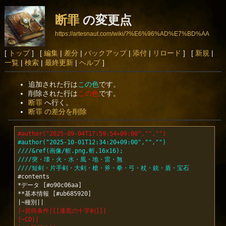
断罪
の変更点
https://artesnaut.com/wiki/?%E6%96%AD%E7%BD%AA
[
トップ
] [
編集
|
差分
|
バックアップ
|
添付
|
リロード
] [
新規
|
一覧
|
検索
|
最終更新
|
ヘルプ
]
追加された行は
この色
です。
削除された行は
この色
です。
断罪
へ行く。
断罪 の差分を削除
#author("2025-09-04T17:59:54+09:00","","")
#author("2025-10-01T12:34:20+09:00","","")
////&ref(画像/斬.png,斬,16x16);
////突・壊・火・水・風・地・雷・無
////短剣・片手剣・大剣・槍・斧・拳・弓・杖・銃・盾・宝石
#contents

*データ [#o90c06aa]

**基本情報 [#ub685920]

|~習得条件|[[漆黒の十字剣]]|
|~CD||