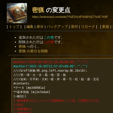
密猟
の変更点
https://artesnaut.com/wiki/?%E5%AF%86%E7%8C%9F
[
トップ
] [
編集
|
差分
|
バックアップ
|
添付
|
リロード
] [
新規
|
追加された行は
この色
です。
削除された行は
この色
です。
密猟
へ行く。
密猟 の差分を削除
#author("2025-09-05T11:39:20+09:00","","")
#author("2025-10-05T12:57:07+09:00","","")
////&ref(画像/斬.png,left,nowrap,斬,16x16);

////突・壊・火・水・風・地・雷・無

////短剣・片手剣・大剣・槍・斧・拳・弓・杖・銃・盾・宝石

#contents

*データ [#p348981a]

**基本情報 [#j2e7eda4]

|~習得条件|[[レンジャー]]固有&br;二つ名：[[獣狩りの]]|
|~CD||
|~攻撃属性||