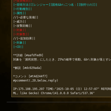
|~攻撃種別||
|~習得方法|[[レンジャー]]固有&br;二つ名：[[獣狩りの]]|
|~行動種別||
|~属性||
//|~必要な装備||

|~威力||

|~対象||
|~対象数||
|~対象||
|~CD||
**詳細 [#aafdfed9]

対象を「瀕死状態」にしたとき、25%の確率で発動。&br;対象が落とすレ
*解説 [#dc029ada]

*コメント [#t4d244f7]

#pcomment(,20,below,reply)

IP:175.108.195.207 TIME:"2025-10-05 (日) 12:57:07" REFERE