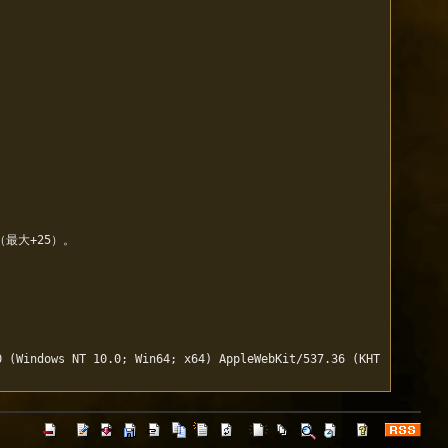
大+25）。

0 (Windows NT 10.0; Win64; x64) AppleWebKit/537.36 (KHT