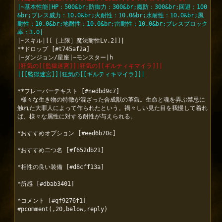
|~基本性能|HP：500&br;防御力：300&br;魔防：300&br;回避：100
&br;ブレス威力：10.0&br;火耐性：10.0&br;水耐性：10.0&br;風
耐性：10.0&br;地耐性：10.0&br;雷耐性：10.0&br;ブレスブロック
率：3.0|
|~スキル|[[［上限］魔法耐性Lv.2]]|

**ドロップ [#t745af2a]

|狂気の[[監獄迷宮]]|狂気の[[ギルティキマイラ]]|
|[[監獄迷宮]]|狂気の[[ギルティキマイラ]]|
**フレーバーテキスト [#nedbd9c7]

 様々な生き物の特徴が混ざった合成獣の革鎧。生命と魂を弄ぶ禁忌に
触れた大罪人によって作られたという。禍々しい見た目を我慢して着れ
ば、様々な属性に対する耐性が与えられる。

*おすすめオプション [#eed6b70c]

*おすすめ二つ名 [#f652db21]

*相性の良い装備 [#d8cff13a]

*所感 [#dbab3401]

*コメント [#qf9276f1]

#pcomment(,20,below,reply)
