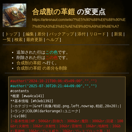
合成獣の革鎧
の変更点
https://artesnaut.com/wiki/?%E5%90%88%E6%88%90%E
7%8D%A3%E3%81%AE%E9%9D%A9%E9%8E%A7
[
トップ
] [
編集
|
差分
|
バックアップ
|
添付
|
リロード
] [
新規
|
一覧
|
検索
|
最終更新
|
ヘルプ
]
追加された行は
この色
です。
削除された行は
この色
です。
合成獣の革鎧
へ行く。
合成獣の革鎧 の差分を削除
#author("2024-10-21T00:06:45+09:00","","")
#author("2025-07-30T20:21:44+09:00","","")
#contents

*概要 [#wa4ca141]

**基本情報 [#h3eb1392]

|~カテゴリー|&ref(画像/軽鎧.png,left,nowrap,軽鎧,20x20);|

|~ランク|COLOR(darkorange):ユニーク|

|~基本性能|HP：500&br;防御力：300&br;魔防：300&br;回避：100
&br;火耐性：10&br;水耐性：10&br;雷耐性：10&br;地耐性：10&b
r;風耐性：10&br;ブレス威力：10&br;ブレスブロック率：3|