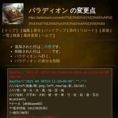
パラディオン
の変更点
https://artesnaut.com/wiki/?%E3%83%91%E3%83%A9%E
3%83%87%E3%82%A3%E3%82%AA%E3%83%B3
[
トップ
] [
編集
|
差分
|
バックアップ
|
添付
|
リロード
] [
新規
|
一覧
|
検索
|
最終更新
|
ヘルプ
]
追加された行は
この色
です。
削除された行は
この色
です。
パラディオン
へ行く。
パラディオン の差分を削除
#author("2025-07-20T17:38:25+09:00;2024-10-21T23:44:00
+09:00","","")
#author("2025-09-30T19:12:28+09:00","","")
////&ref(画像/斬.png,left,nowrap,斬,16x16);

////突・壊・火・水・風・地・雷・無

////短剣・片手剣・大剣・槍・斧・拳・弓・杖・銃・盾・宝石

#contents

*データ [#b8baee60]

**基本情報 [#s2392b3b]

|~習得条件|[[アテナの守護槍]]|