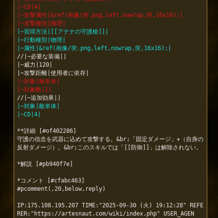
|~CD|4|
|~攻撃属性|&ref(画像/突.png,left,nowrap,突,16x16);|
|~攻撃種別|物理|
|~習得方法|[[アテナの守護槍]]|
|~行動種別|物理|
|~属性|&ref(画像/突.png,left,nowrap,突,16x16);|
//|~必要な装備||

|~威力|120|

|~対象|敵単体|
|~対象数|1|
|~対象|敵単体|
|~CD|4|
**詳細 [#of402286]

守護の信念を武器に込めて攻撃する。&br;「固定ダメージ」+（自身の
反射ダメージ）。&br;このスキルでは「[[防御]]」は解除されない。

*解説 [#pb940f7e]

*コメント [#cfabc463]

#pcomment(,20,below,reply)

IP:175.108.195.207 TIME:"2025-09-30 (火) 19:12:28" REFE
RER:"https://artesnaut.com/wiki/index.php" USER_AGEN