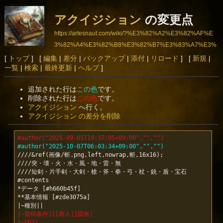
アクイジション
の変更点
https://artesnaut.com/wiki/?%E3%82%A2%E3%82%AF%E
3%82%A4%E3%82%B8%E3%82%B7%E3%83%A7%E3%
83%B3
[
トップ
] [
編集
|
差分
|
バックアップ
|
添付
|
リロード
] [
新規
|
一覧
|
検索
|
最終更新
|
ヘルプ
]
追加された行は
この色
です。
削除された行は
この色
です。
アクイジション
へ行く。
アクイジション の差分を削除
#author("2025-09-05T19:37:05+09:00","","")
#author("2025-10-07T06:03:34+09:00","","")
////&ref(画像/斬.png,left,nowrap,斬,16x16);

////突・壊・火・水・風・地・雷・無

////短剣・片手剣・大剣・槍・斧・拳・弓・杖・銃・盾・宝石

#contents

*データ [#h660b45f]

**基本情報 [#zde3075a]

|~習得条件|[[商人]]固有|
|~CD||