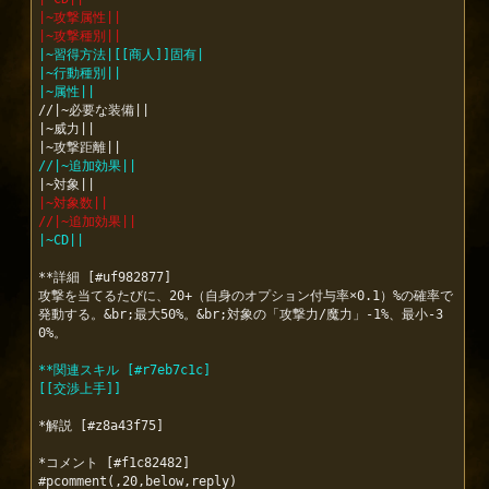
|~攻撃属性||
|~攻撃種別||
|~習得方法|[[商人]]固有|
|~行動種別||
|~属性||
//|~必要な装備||

|~威力||

//|~追加効果||
|~対象数||
//|~追加効果||
|~CD||
**詳細 [#uf982877]

攻撃を当てるたびに、20+（自身のオプション付与率×0.1）%の確率で
発動する。&br;最大50%。&br;対象の「攻撃力/魔力」-1%、最小-3
0%。

**関連スキル [#r7eb7c1c]
[[交渉上手]]
*解説 [#z8a43f75]

*コメント [#f1c82482]

#pcomment(,20,below,reply)
