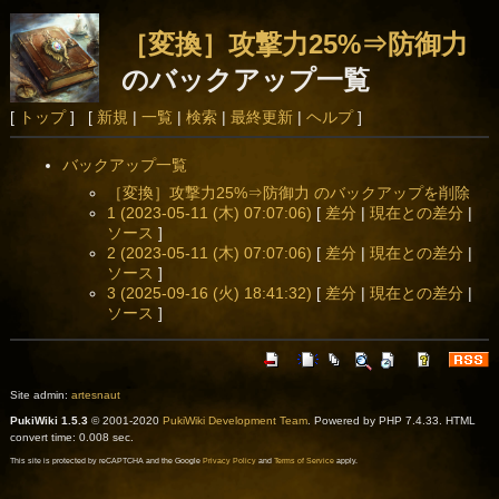
［変換］攻撃力25%⇒防御力
のバックアップ一覧
[
トップ
] [
新規
|
一覧
|
検索
|
最終更新
|
ヘルプ
]
バックアップ一覧
［変換］攻撃力25%⇒防御力 のバックアップを削除
1 (2023-05-11 (木) 07:07:06)
[
差分
|
現在との差分
|
ソース
]
2 (2023-05-11 (木) 07:07:06)
[
差分
|
現在との差分
|
ソース
]
3 (2025-09-16 (火) 18:41:32)
[
差分
|
現在との差分
|
ソース
]
Site admin:
artesnaut
PukiWiki 1.5.3
© 2001-2020
PukiWiki Development Team
. Powered by PHP 7.4.33. HTML
convert time: 0.008 sec.
This site is protected by reCAPTCHA and the Google
Privacy Policy
and
Terms of Service
apply.