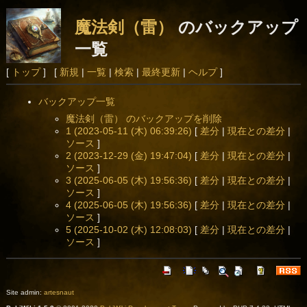
魔法剣（雷）
のバックアップ
一覧
[
トップ
] [
新規
|
一覧
|
検索
|
最終更新
|
ヘルプ
]
バックアップ一覧
魔法剣（雷） のバックアップを削除
1 (2023-05-11 (木) 06:39:26)
[
差分
|
現在との差分
|
ソース
]
2 (2023-12-29 (金) 19:47:04)
[
差分
|
現在との差分
|
ソース
]
3 (2025-06-05 (木) 19:56:36)
[
差分
|
現在との差分
|
ソース
]
4 (2025-06-05 (木) 19:56:36)
[
差分
|
現在との差分
|
ソース
]
5 (2025-10-02 (木) 12:08:03)
[
差分
|
現在との差分
|
ソース
]
Site admin:
artesnaut