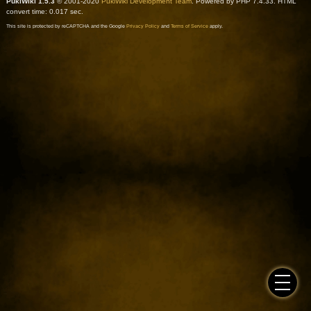
PukiWiki 1.5.3
© 2001-2020
PukiWiki Development Team
. Powered by PHP 7.4.33. HTML
convert time: 0.017 sec.
This site is protected by reCAPTCHA and the Google
Privacy Policy
and
Terms of Service
apply.