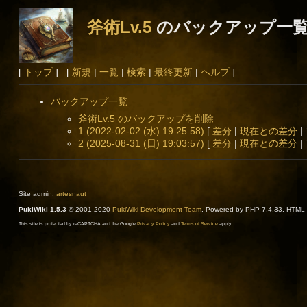
斧術Lv.5
のバックアップ一
[
トップ
] [
新規
|
一覧
|
検索
|
最終更新
|
ヘルプ
]
バックアップ一覧
斧術Lv.5 のバックアップを削除
1 (2022-02-02 (水) 19:25:58)
[
差分
|
現在との差分
|
2 (2025-08-31 (日) 19:03:57)
[
差分
|
現在との差分
|
Site admin:
artesnaut
PukiWiki 1.5.3
© 2001-2020
PukiWiki Development Team
. Powered by PHP 7.4.33. HTML c
This site is protected by reCAPTCHA and the Google
Privacy Policy
and
Terms of Service
apply.